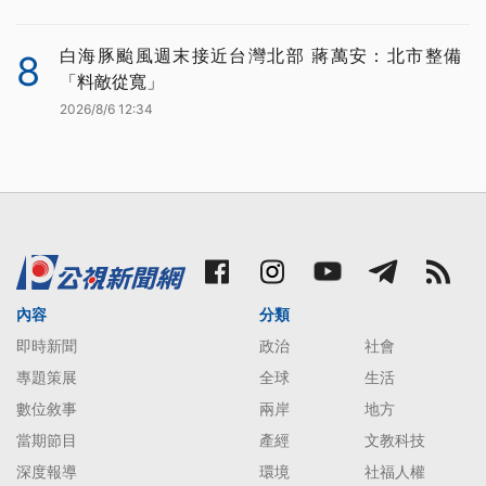
白海豚颱風週末接近台灣北部 蔣萬安：北市整備
8
「料敵從寬」
2026/8/6 12:34
內容
分類
即時新聞
政治
社會
專題策展
全球
生活
數位敘事
兩岸
地方
當期節目
產經
文教科技
深度報導
環境
社福人權