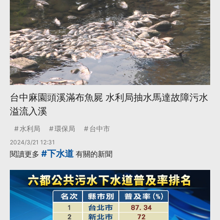
台中麻園頭溪滿布魚屍 水利局抽水馬達故障污水
溢流入溪
水利局
環保局
台中市
2024/3/21 12:31
#下水道
閱讀更多
有關的新聞