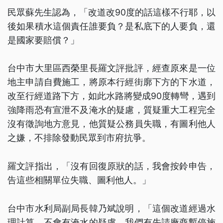
民眾蘇先生認為，「改道改90度的話這樣不行耶，以
後如果積水這個責任誰要負？是私底下的人要負，還
是國家要賠償？」
台中市大里區西榮里長羅文評批評，經查原來是一位
地主申請自費施工，將原本行經街廓下方的下水道，
改至行經道路下方，如此水路將變成90度轉彎，遇到
強降雨恐有宣泄不及淹水的疑慮，質疑重大工程完全
沒有徵詢地方意見，他質疑公務員失職，有圖利他人
之嫌，不排除發動民眾到市府抗爭。
羅文評指出，「沒有回復原狀的話，我會按鈴申告，
告這些相關單位失職、圖利他人。」
台中市水利局副局長韓乃斌說明，「這個改道經過水
理計算，不會有淹水的疑慮，我們有先請廠商暫停施