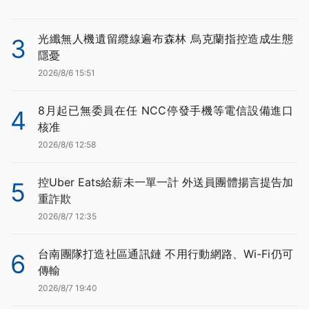
光纖無人機遺留纜線遍布森林 烏克蘭指控造成生態
3
隱憂
2026/8/6 15:51
8月起已無委員在任 NCC停發手機等電信設備進口
4
核准
2026/8/6 12:58
控Uber Eats給薪未一單一計 外送員團體揚言提告加
5
重詐欺
2026/8/7 12:35
台南團隊打造社區通訊鏈 不用行動網路、Wi-Fi仍可
6
傳輸
2026/8/7 19:40