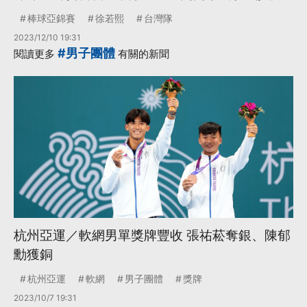
棒球亞錦賽
徐若熙
台灣隊
2023/12/10 19:31
#男子團體
閱讀更多
有關的新聞
杭州亞運／軟網男單獎牌豐收 張祐菘奪銀、陳郁
勳獲銅
杭州亞運
軟網
男子團體
獎牌
2023/10/7 19:31