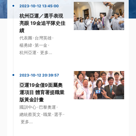
2023-10-12 13:45:00
杭州亞運／選手表現
亮眼 19金追平隊史佳
績
·
·
代表團
台灣英雄
·
·
楊勇緯
第一金
·
杭州亞運
更多...
2023-10-12 20:39:57
亞運19金僅9面屬奧
運項目 體育署提職業
版黃金計畫
·
·
國訓中心
巴黎奧運
·
·
·
總統蔡英文
職業
選手
更多...