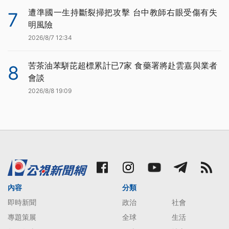
遭準國一生持斷裂掃把攻擊 台中教師右眼受傷有失
7
明風險
2026/8/7 12:34
苦茶油苯駢芘超標累計已7家 食藥署將赴雲嘉與業者
8
會談
2026/8/8 19:09
內容
分類
即時新聞
政治
社會
專題策展
全球
生活