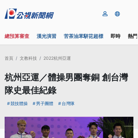
總預算審查
漢光演習
苦茶油苯駢芘超標
即時
熱門
首頁
文教科技
2022杭州亞運
杭州亞運／體操男團奪銅 創台灣
隊史最佳紀錄
競技體操
男子團體
台灣隊