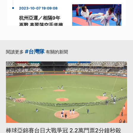
2023-10-07 19:09:08
杭州亞運／相隔9年
再戰 辜翠萍空手道摘
銀
·
·
杭州亞運
空手道
·
·
辜翠萍
阿基里斯腱
#台灣隊
閱讀更多
有關的新聞
·
亞運
更多...
棒球亞錦賽台日大戰爭冠 2.2萬門票2分鐘秒殺