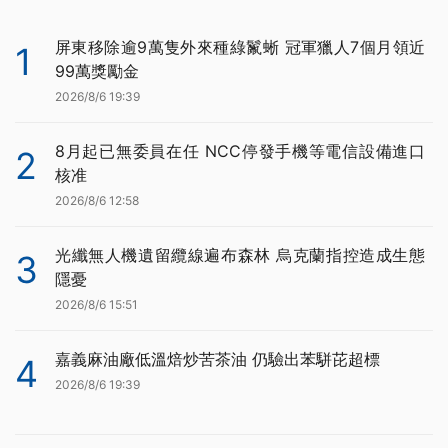
屏東移除逾9萬隻外來種綠鬣蜥 冠軍獵人7個月領近
1
99萬獎勵金
2026/8/6 19:39
8月起已無委員在任 NCC停發手機等電信設備進口
2
核准
2026/8/6 12:58
光纖無人機遺留纜線遍布森林 烏克蘭指控造成生態
3
隱憂
2026/8/6 15:51
嘉義麻油廠低溫焙炒苦茶油 仍驗出苯駢芘超標
4
2026/8/6 19:39