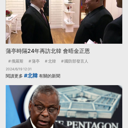
蒲亭時隔24年再訪北韓 會晤金正恩
俄羅斯
蒲亭
北韓
國防部發言人
2024/6/19 12:31
#北韓
閱讀更多
有關的新聞