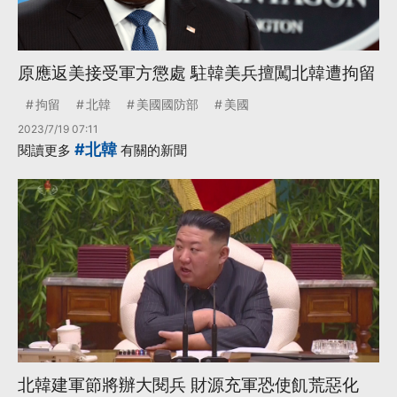
原應返美接受軍方懲處 駐韓美兵擅闖北韓遭拘留
拘留
北韓
美國國防部
美國
2023/7/19 07:11
#北韓
閱讀更多
有關的新聞
北韓建軍節將辦大閱兵 財源充軍恐使飢荒惡化