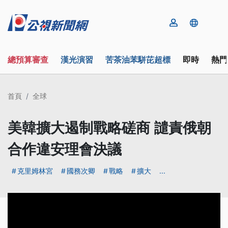
總預算審查
漢光演習
苦茶油苯駢芘超標
即時
熱門
首頁
全球
美韓擴大遏制戰略磋商 譴責俄朝
合作違安理會決議
克里姆林宮
國務次卿
戰略
擴大
...