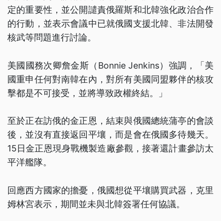
定的重要性，並公開譴責俄羅斯和北韓強化政治合作
的行動，並表示會議中已就俄國支援北韓、非法開發
核武等問題進行討論。
美國國務次卿詹金斯（Bonnie Jenkins）強調，「美
國重申任何對南韓在內，對所有美國同盟夥伴的核攻
擊都是不可接受，並將導致政權終結。」
至於正在訪俄的金正恩，結束與俄國總統蒲亭的會談
後，並沒有直接返回平壤，而是會在俄國多待幾天。
15日金正恩現身戰機製造廠參觀，接著還計畫參訪太
平洋艦隊。
回應西方國家的擔憂，俄國想從平壤購買武器，克里
姆林宮表示，期間並未與北韓簽署任何協議。