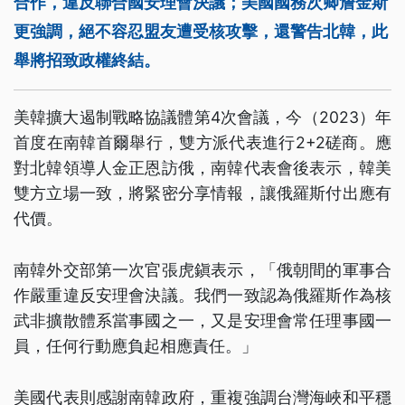
合作，違反聯合國安理會決議；美國國務次卿詹金斯
更強調，絕不容忍盟友遭受核攻擊，還警告北韓，此
舉將招致政權終結。
美韓擴大遏制戰略協議體第4次會議，今（2023）年
首度在南韓首爾舉行，雙方派代表進行2+2磋商。應
對北韓領導人金正恩訪俄，南韓代表會後表示，韓美
雙方立場一致，將緊密分享情報，讓俄羅斯付出應有
代價。
南韓外交部第一次官張虎鎭表示，「俄朝間的軍事合
作嚴重違反安理會決議。我們一致認為俄羅斯作為核
武非擴散體系當事國之一，又是安理會常任理事國一
員，任何行動應負起相應責任。」
美國代表則感謝南韓政府，重複強調台灣海峽和平穩