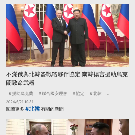
不滿俄與北韓簽戰略夥伴協定 南韓揚言援助烏克
蘭致命武器
援助烏克蘭
聯合國安理會
協定
北韓
...
2024/6/21 19:31
#北韓
閱讀更多
有關的新聞