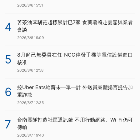
2026/8/6 15:51
苦茶油苯駢芘超標累計已7家 食藥署將赴雲嘉與業者
4
會談
2026/8/8 19:09
8月起已無委員在任 NCC停發手機等電信設備進口
5
核准
2026/8/6 12:58
控Uber Eats給薪未一單一計 外送員團體揚言提告加
6
重詐欺
2026/8/7 12:35
台南團隊打造社區通訊鏈 不用行動網路、Wi-Fi仍可
7
傳輸
2026/8/7 19:40