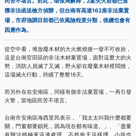
民苦不堪言。對此，環保局解釋，2案失火前都已查
獲非法函送檢方偵辦，但台南有高達162座非法棄置
場，市府強調目前都已依風險程度分類，後續也會有
因應作為。
從空中看，堆放廢木材的大火燃燒後一發不可收拾，
這是台南官田區的非法木材棄置場，面對這麼大的火
勢，消防人員滅了又滅，野火卻在廢棄木材裡悶燒，
這場滅火行動，持續了整整18天。
而另外在在安南區，同樣有個非法棄置場，一再引發
火警，當地區民苦不堪言。
台南市安南區海西里民表示，「我太太叫我什麼都要
關，門窗都要鎖死，因為現在都有味道。」、「盡量
有辦法積極來這邊處理，不然每天這樣燻，小孩也