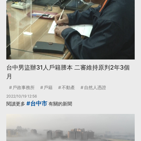
台中男盜辦31人戶籍謄本 二審維持原判2年3個
月
戶政事務所
戶籍
不動產
自然人憑證
2022/10/19 12:56
#台中市
閱讀更多
有關的新聞