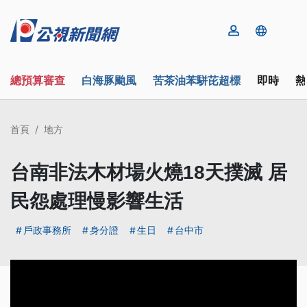
總預算審查
白海豚颱風
苦茶油苯駢芘超標
即時
熱
首頁
地方
台南非法木材場火燒18天撲滅 居
民怨處理慢影響生活
戶政事務所
身分證
生日
台中市