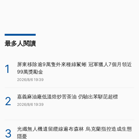
最多人閱讀
屏東移除逾9萬隻外來種綠鬣蜥 冠軍獵人7個月領近
1
99萬獎勵金
2026/8/6 19:39
嘉義麻油廠低溫焙炒苦茶油 仍驗出苯駢芘超標
2
2026/8/6 19:39
光纖無人機遺留纜線遍布森林 烏克蘭指控造成生態
3
隱憂