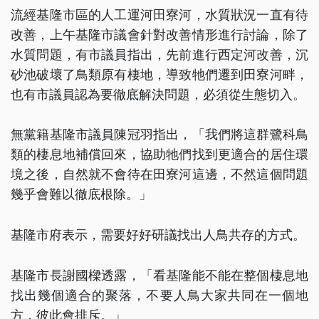
流經基隆市區的人工運河田寮河，水質狀況一直有待
改善，上午基隆市議會針對改善情形進行討論，除了
水質問題，有市議員指出，先前進行西定河改善，沉
砂池破壞了鳥類原有棲地，導致牠們遷到田寮河畔，
也有市議員認為要徹底解決問題，必須從生態切入。
無黨籍基隆市議員陳冠羽指出，「我們將這群鷺科鳥
類的棲息地補償回來，協助牠們找到更適合的居住環
境之後，自然就不會待在田寮河這邊，不然這個問題
幾乎會難以徹底根除。」
基隆市府表示，需要好好研議找出人鳥共存的方式。
基隆市長謝國樑透露，「看基隆能不能在整個棲息地
找出幾個適合的聚落，不要人鳥大家共同在一個地
方，彼此會排斥。」