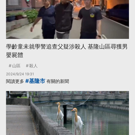
學齡童未就學警追查父疑涉殺人 基隆山區尋獲男
嬰屍體
山區
殺人
2024/9/24 19:31
#基隆市
閱讀更多
有關的新聞