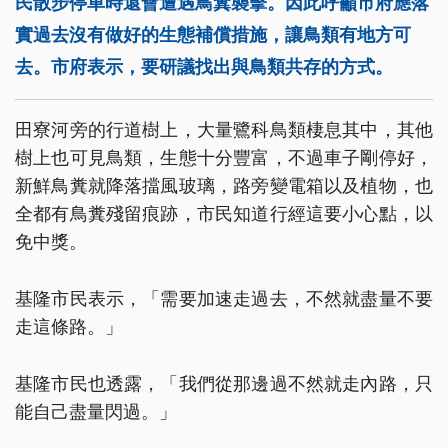
民散步停車時還會遭遇鳥糞襲擊。因此呼籲市府應落
實過去沒有做好的生態補償措施，讓鳥類有地方可
去。市府表示，要研議找出與鳥類共存的方式。
田寮河旁的行道樹上，大量鷺科鳥類棲息其中，其他
樹上也可見鳥類，生態十分豐富，不過車子剛停好，
新鮮鳥糞就降落擋風玻璃，路旁變電箱以及植物，也
全都有鳥糞殘留痕跡，市民知道行經這要小心點，以
免中獎。
基隆市民表示，「需要加速走過去，不然就盡量不要
走這條路。」
基隆市民也透露，「我們從那邊過不然就走內路，只
能自己盡量閃過。」