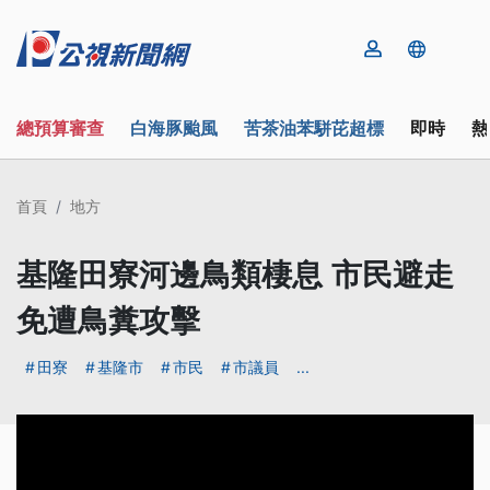
總預算審查
白海豚颱風
苦茶油苯駢芘超標
即時
熱
首頁
地方
基隆田寮河邊鳥類棲息 市民避走
免遭鳥糞攻擊
田寮
基隆市
市民
市議員
...