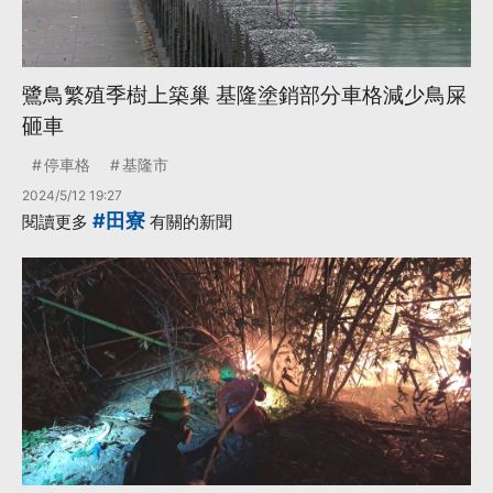
鷺鳥繁殖季樹上築巢 基隆塗銷部分車格減少鳥屎
砸車
停車格
基隆市
2024/5/12 19:27
#田寮
閱讀更多
有關的新聞