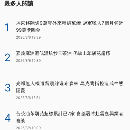
最多人閱讀
屏東移除逾9萬隻外來種綠鬣蜥 冠軍獵人7個月領近
1
99萬獎勵金
2026/8/6 19:39
嘉義麻油廠低溫焙炒苦茶油 仍驗出苯駢芘超標
2
2026/8/6 19:39
光纖無人機遺留纜線遍布森林 烏克蘭指控造成生態
3
隱憂
2026/8/6 15:51
苦茶油苯駢芘超標累計已7家 食藥署將赴雲嘉與業者
4
會談
2026/8/8 19:09