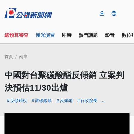
總預算審查
漢光演習
即時
熱門議題
影音
數位
首頁
兩岸
中國對台聚碳酸酯反傾銷 立案判
決預估11/30出爐
反傾銷稅
聚碳酸酯
反傾銷
行政院長
...