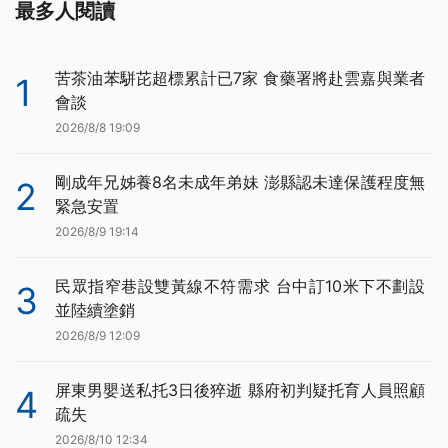
最多人閱讀
苦茶油苯駢芘超標累計已7家 食藥署將赴雲嘉與業者
1
會談
2026/8/8 19:09
剛成年兄姊養8名未成年弟妹 澎縣認未達保護程度無
2
緊急安置
2026/8/9 19:14
民眾指窄巷設雙黃線不符需求 台中訂10米下不劃設
3
並陸續塗銷
2026/8/9 12:09
屏東男嬰送私托3日後猝逝 縣府初判疑托育人員照顧
4
疏失
2026/8/10 12:34