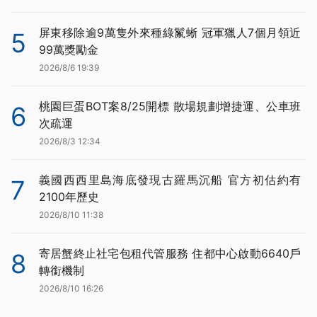
屏東移除逾9萬隻外來種綠鬣蜥 冠軍獵人7個月領近
5
99萬獎勵金
2026/8/6 19:39
桃園巨蛋BOT案8/25開標 散場規劃增捷運、公車班
6
次疏運
2026/8/3 12:34
義國西西里島海底發現古羅馬沉船 官方初估約有
7
2100年歷史
2026/8/10 11:38
寄居蟹終止社宅包租代管服務 住都中心啟動6640戶
8
轉銜機制
2026/8/10 16:26