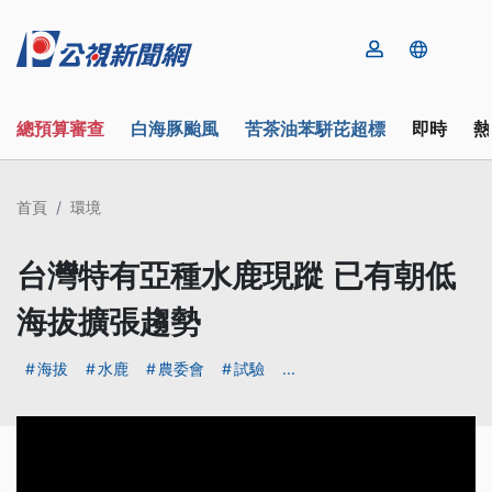
總預算審查
白海豚颱風
苦茶油苯駢芘超標
即時
熱
首頁
環境
台灣特有亞種水鹿現蹤 已有朝低
海拔擴張趨勢
海拔
水鹿
農委會
試驗
...