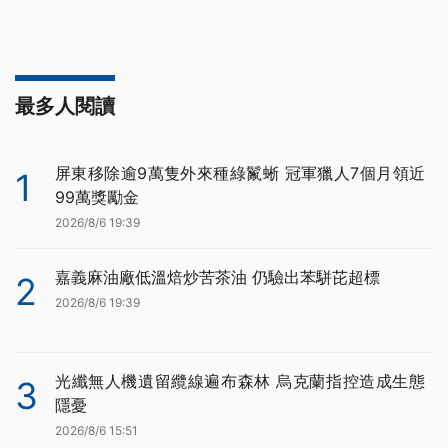
最多人閱讀
屏東移除逾9萬隻外來種綠鬣蜥 冠軍獵人7個月領近
1
99萬獎勵金
2026/8/6 19:39
嘉義麻油廠低溫焙炒苦茶油 仍驗出苯駢芘超標
2
2026/8/6 19:39
光纖無人機遺留纜線遍布森林 烏克蘭指控造成生態
3
隱憂
2026/8/6 15:51