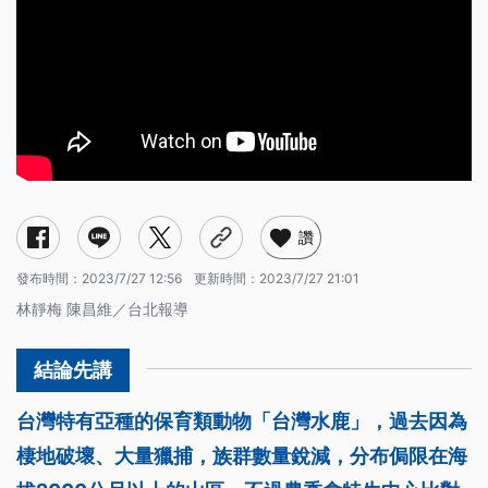
讚
發布時間：
2023/7/27 12:56
更新時間：
2023/7/27 21:01
林靜梅 陳昌維／台北報導
台灣特有亞種的保育類動物「台灣水鹿」，過去因為
棲地破壞、大量獵捕，族群數量銳減，分布侷限在海