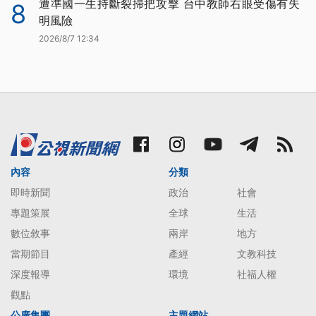
遭準國一生持斷裂掃把攻擊 台中教師右眼受傷有失
8
明風險
2026/8/7 12:34
內容
分類
即時新聞
政治
社會
專題策展
全球
生活
數位敘事
兩岸
地方
當期節目
產經
文教科技
深度報導
環境
社福人權
觀點
公廣集團
主題網站