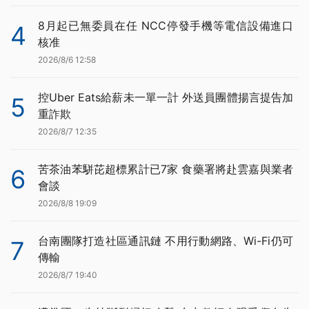
8月起已無委員在任 NCC停發手機等電信設備進口
4
核准
2026/8/6 12:58
控Uber Eats給薪未一單一計 外送員團體揚言提告加
5
重詐欺
2026/8/7 12:35
苦茶油苯駢芘超標累計已7家 食藥署將赴雲嘉與業者
6
會談
2026/8/8 19:09
台南團隊打造社區通訊鏈 不用行動網路、Wi-Fi仍可
7
傳輸
2026/8/7 19:40