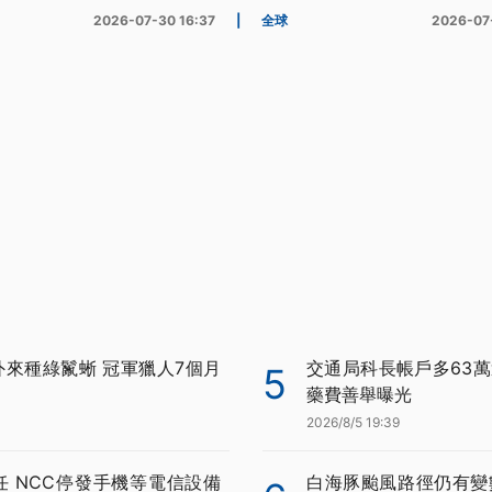
2026-07-30 16:37
|
全球
2026-07
外來種綠鬣蜥 冠軍獵人7個月
交通局科長帳戶多63萬
5
藥費善舉曝光
2026/8/5 19:39
任 NCC停發手機等電信設備
白海豚颱風路徑仍有變