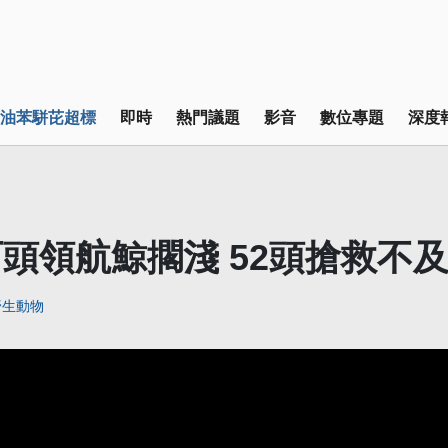
油苯駢芘超標
即時
熱門議題
影音
數位專題
深度
頭領航鯨擱淺 52頭搶救不
野生動物