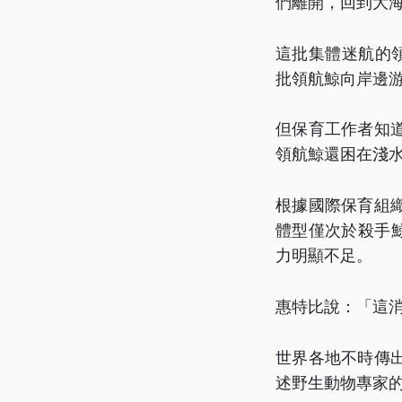
們離開，回到大
這批集體迷航的
批領航鯨向岸邊
但保育工作者知
領航鯨還困在淺
根據國際保育組
體型僅次於殺手鯨
力明顯不足。
惠特比說：「這
世界各地不時傳
述野生動物專家