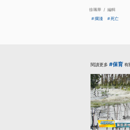
徐珮華
/
編輯
擱淺
死亡
#保育
閱讀更多
有