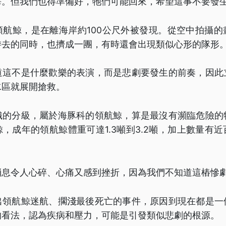
海。但我們也得準備好，牠們可能回來，希望這事不要發
領航鯨，是在離海岸約100公尺外被發現。從空中拍攝的
游去的同時，也擠成一團，有時還會出現類似心形的隊形
道這不是什麼歡樂的表演，而是悲劇要發生的前奏，因此
水區就展開搶救。
織的分級，屬於海豚科的領航鯨，算是最沒有瀕臨危險的
，成年的領航鯨體重可達1.3噸到3.2噸，加上數量有
消息令人心碎、心痛又感到挫折，因為我們不知道這樁慘
出領航鯨迷航、擱淺最後死亡的事件，原因到現在都是一
的看法，認為疾病和壓力，可能是引發類似悲劇的根源。