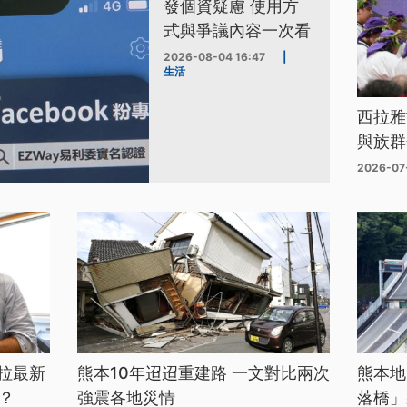
發個資疑慮 使用方
式與爭議內容一次看
2026-08-04 16:47
|
生活
西拉雅
與族群
2026-07
拉最新
熊本10年迢迢重建路 一文對比兩次
熊本地
？
強震各地災情
落橋」