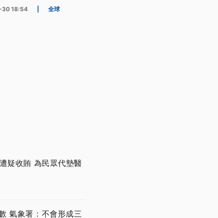
-30 18:54
|
全球
遭疑收賄 為民眾代墊醫
數 氣象署：不會形成三