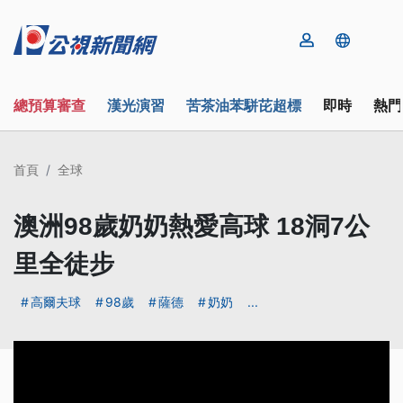
總預算審查
漢光演習
苦茶油苯駢芘超標
即時
熱門
首頁
全球
澳洲98歲奶奶熱愛高球 18洞7公
里全徒步
高爾夫球
98歲
薩德
奶奶
...