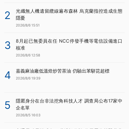
光纖無人機遺留纜線遍布森林 烏克蘭指控造成生態
2
隱憂
2026/8/6 15:51
8月起已無委員在任 NCC停發手機等電信設備進口
3
核准
2026/8/6 12:58
嘉義麻油廠低溫焙炒苦茶油 仍驗出苯駢芘超標
4
2026/8/6 19:39
隱匿身分在台非法挖角科技人才 調查局公布17家中
5
企名單
2026/8/5 16:03