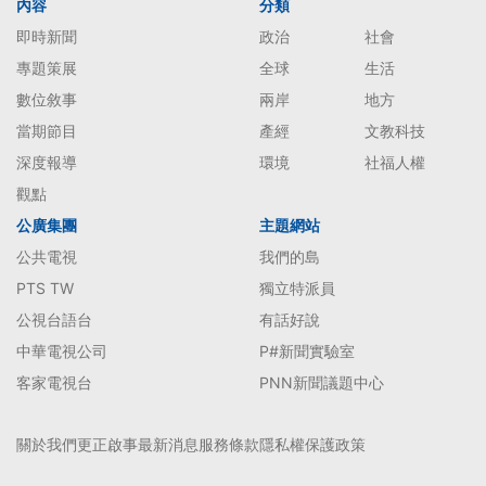
內容
分類
即時新聞
政治
社會
專題策展
全球
生活
數位敘事
兩岸
地方
當期節目
產經
文教科技
深度報導
環境
社福人權
觀點
公廣集團
主題網站
公共電視
我們的島
PTS TW
獨立特派員
公視台語台
有話好說
中華電視公司
P#新聞實驗室
客家電視台
PNN新聞議題中心
關於我們
更正啟事
最新消息
服務條款
隱私權保護政策