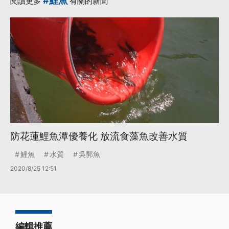
#鯉魚
閱讀更多
有關的新聞
防花蓮鯉魚潭優養化 放流食藻魚改善水質
鯉魚
水質
吳郭魚
2020/8/25 12:51
編輯推薦