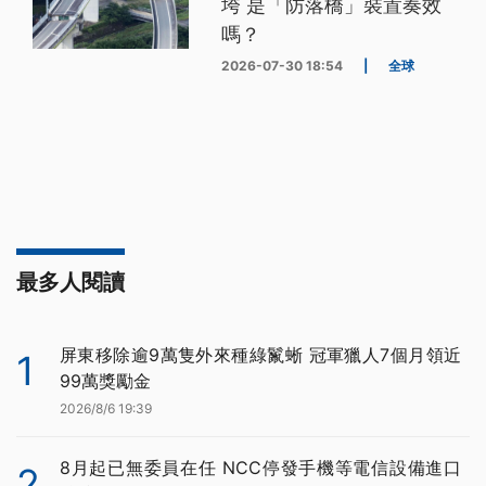
垮 是「防落橋」裝置奏效
嗎？
2026-07-30 18:54
|
全球
最多人閱讀
屏東移除逾9萬隻外來種綠鬣蜥 冠軍獵人7個月領近
1
99萬獎勵金
2026/8/6 19:39
8月起已無委員在任 NCC停發手機等電信設備進口
2