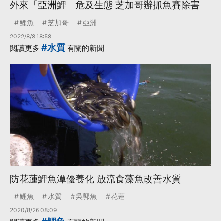
外來「亞洲鯉」危及生態 芝加哥辦抓魚賽除害
鯉魚
芝加哥
亞洲
2022/8/8 18:58
#水質
閱讀更多
有關的新聞
防花蓮鯉魚潭優養化 放流食藻魚改善水質
鯉魚
水質
吳郭魚
花蓮
2020/8/26 08:09