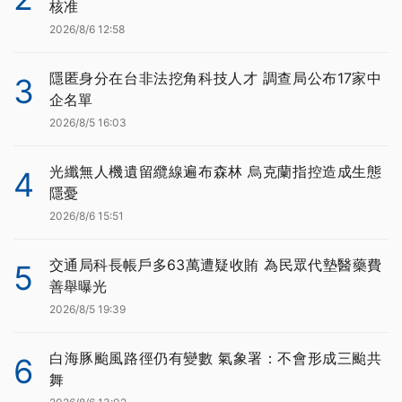
核准
2026/8/6 12:58
隱匿身分在台非法挖角科技人才 調查局公布17家中
3
企名單
2026/8/5 16:03
光纖無人機遺留纜線遍布森林 烏克蘭指控造成生態
4
隱憂
2026/8/6 15:51
交通局科長帳戶多63萬遭疑收賄 為民眾代墊醫藥費
5
善舉曝光
2026/8/5 19:39
白海豚颱風路徑仍有變數 氣象署：不會形成三颱共
6
舞