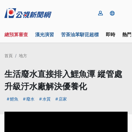
總預算審查
漢光演習
苦茶油苯駢芘超標
即時
熱門
首頁
地方
生活廢水直接排入鯉魚潭 縱管處
升級汙水廠解決優養化
鯉魚
廢水
水質
店家