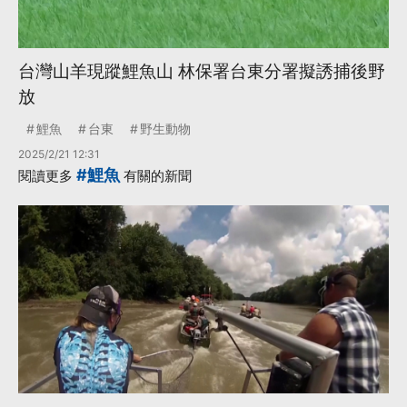
台灣山羊現蹤鯉魚山 林保署台東分署擬誘捕後野
放
鯉魚
台東
野生動物
2025/2/21 12:31
#鯉魚
閱讀更多
有關的新聞