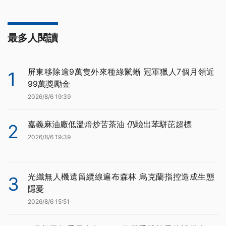
最多人閱讀
屏東移除逾9萬隻外來種綠鬣蜥 冠軍獵人7個月領近
1
99萬獎勵金
2026/8/6 19:39
嘉義麻油廠低溫焙炒苦茶油 仍驗出苯駢芘超標
2
2026/8/6 19:39
光纖無人機遺留纜線遍布森林 烏克蘭指控造成生態
3
隱憂
2026/8/6 15:51