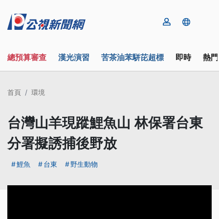
總預算審查
漢光演習
苦茶油苯駢芘超標
即時
熱門
首頁
環境
台灣山羊現蹤鯉魚山 林保署台東
分署擬誘捕後野放
鯉魚
台東
野生動物