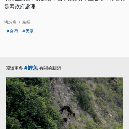
是縣政府處理。
洪詩宸
/
編輯
台灣
民眾
#鯉魚
閱讀更多
有關的新聞