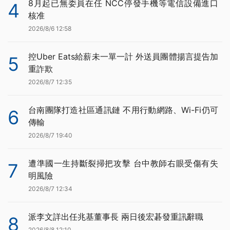
8月起已無委員在任 NCC停發手機等電信設備進口
4
核准
2026/8/6 12:58
控Uber Eats給薪未一單一計 外送員團體揚言提告加
5
重詐欺
2026/8/7 12:35
台南團隊打造社區通訊鏈 不用行動網路、Wi-Fi仍可
6
傳輸
2026/8/7 19:40
遭準國一生持斷裂掃把攻擊 台中教師右眼受傷有失
7
明風險
2026/8/7 12:34
派李文詳出任兆基董事長 兩日後宏碁發重訊辭職
8
2026/8/8 12:10