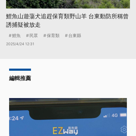
鯉魚山遊蕩犬追趕保育類野山羊 台東動防所稱曾
誘捕疑被放走
鯉魚
民眾
保育類
台東縣
2025/4/24 12:31
編輯推薦