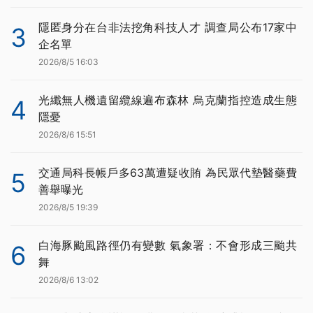
隱匿身分在台非法挖角科技人才 調查局公布17家中
3
企名單
2026/8/5 16:03
光纖無人機遺留纜線遍布森林 烏克蘭指控造成生態
4
隱憂
2026/8/6 15:51
交通局科長帳戶多63萬遭疑收賄 為民眾代墊醫藥費
5
善舉曝光
2026/8/5 19:39
白海豚颱風路徑仍有變數 氣象署：不會形成三颱共
6
舞
2026/8/6 13:02