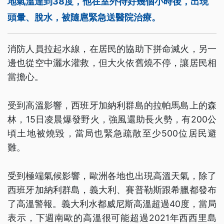
地氣溫達到38度，他在室外待好幾個小時後，出現
頭暈、脫水，被隨扈緊急送醫院治療。
消防人員拉起水線，在居民的協助下拼命滅火，另一
邊也從空中灑水灌救，但大火依舊燒不停，讓居民相
當擔心。
受到高溫影響，西班牙加納利群島的拉帕馬島上的森
林，15日凌晨爆發野火，強風還助長火勢，有200公
頃土地被燒毀，當局也緊急疏散至少500位居民避
難。
受到極端氣候影響，歐洲各地也出現高溫天氣，除了
西班牙加納利群島，義大利、賽普勒斯跟希臘都發布
了高溫警報。義大利水都威尼斯高溫超過40度，當局
表示，下週南歐的高溫很可能超過2021年西西里島