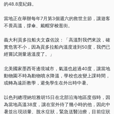
的48.8度紀錄。
當地正在舉辦每年7月第3個週六的救世主節，讓遊客
不畏高溫，撐傘、戴帽穿梭逛街。
義大利貢多拉船夫文森佐說：「高溫對我們來說，確
實危害不小，因為貢多拉船內溫度達到50度，我們已
經嘗試測量過溫度了。」
北美國家墨西哥邊境城市，氣溫也超過40度，讓當地
動物園不時為動物噴水降溫，學校也改變上課時間，
或轉為遠距教學，避免學生在外出時中暑。
以色列總理納坦雅胡15日在北部沿海地區度假時，因
為當地高溫38度，讓在室外待了幾小時的他，因此中
暑並出現頭暈、脫水症狀，緊急送醫治療，目前症狀