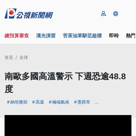
總預算審查
漢光演習
苦茶油苯駢芘超標
即時
熱門
首頁
全球
南歐多國高溫警示 下週恐逾48.8
度
納坦雅胡
高溫
極端氣候
墨西哥
...