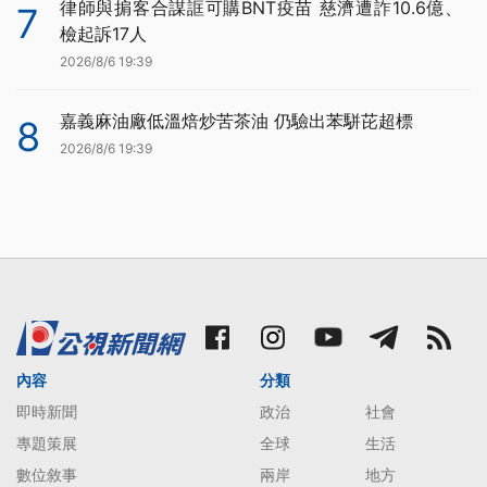
律師與掮客合謀誆可購BNT疫苗 慈濟遭詐10.6億、
7
檢起訴17人
2026/8/6 19:39
嘉義麻油廠低溫焙炒苦茶油 仍驗出苯駢芘超標
8
2026/8/6 19:39
內容
分類
即時新聞
政治
社會
專題策展
全球
生活
數位敘事
兩岸
地方