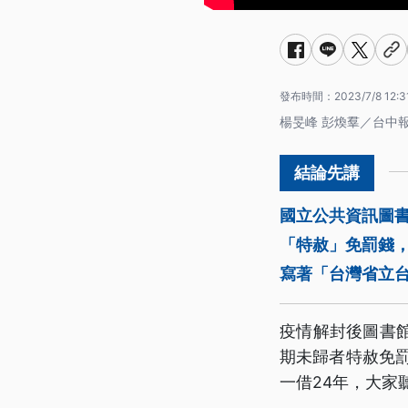
發布時間：
2023/7/8 12:3
楊旻峰 彭煥羣／台中
國立公共資訊圖書
「特赦」免罰錢
寫著「台灣省立
疫情解封後圖書
期未歸者特赦免罰
一借24年，大家