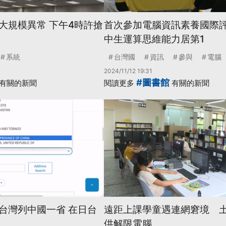
大規模異常 下午4時許搶
首次參加電腦資訊素養國際評
中生運算思維能力居第1
系統
台灣國
資訊
參與
電腦
2024/11/12 19:31
#圖書館
有關的新聞
閱讀更多
有關的新聞
台灣列中國一省 在日台
遠距上課學童遇連網窘境 
供解限電腦