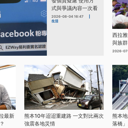
發個資疑慮 使用方
式與爭議內容一次看
2026-08-04 16:47
|
生活
西拉雅
與族群
2026-07
拉最新
熊本10年迢迢重建路 一文對比兩次
熊本地
？
強震各地災情
落橋」