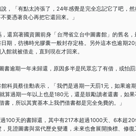
姐說，「有點太誇張了，24年感覺是完全忘記它了吧，然
要不要憑著良心再把它還回來。」
碼，還寫著國資圖前身「台灣省立台中圖書館」的舊名，
書日期，彷彿時光膠囊一般封存定格。另外這本也逾期20
剛入館就被借走，直到現在才回來。
冊圖書逾期一年未歸還，原因多半是民眾忘了有借，或怕罰
館科員蔡佳勳表示，「我們是過期一天罰1元，如果逾期
以就算過期一年以上也是180元，還是鼓勵讀者還書，如
以借書，所以其實基本上我們借書都是完全免費的。」
過100天的書歸還，其中有217本超過1000天、6本超
覽，見證圖書與當代歷史變遷，未來也會展開換標、修復