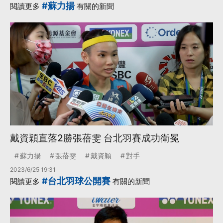
#蘇力揚
閱讀更多
有關的新聞
戴資穎直落2勝張蓓雯 台北羽賽成功衛冕
蘇力揚
張蓓雯
戴資穎
對手
2023/6/25 19:31
#台北羽球公開賽
閱讀更多
有關的新聞