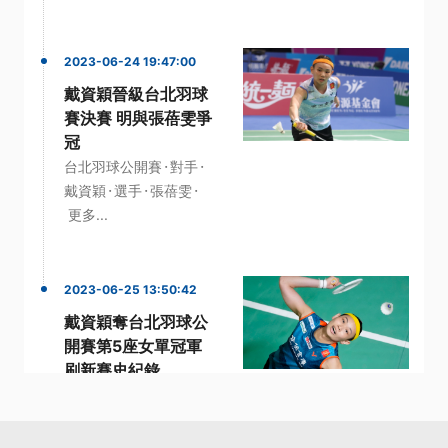
2023-06-24 19:47:00
戴資穎晉級台北羽球
賽決賽 明與張蓓雯爭
冠
·
·
台北羽球公開賽
對手
·
·
·
戴資穎
選手
張蓓雯
更多...
2023-06-25 13:50:42
戴資穎奪台北羽球公
開賽第5座女單冠軍
刷新賽史紀錄
·
台北羽球公開賽
張蓓雯
·
·
·
·
戴資穎
紀錄
冠軍
更多...