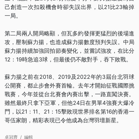
己創造一次扣殺機會時卻失誤出界，以21比23輸掉
一局。
第二局兩人開局略顯，但瓦多約發揮更猛烈的後場進
攻，壓制蘇力揚，也造成蘇力揚數度預判失誤。中局
蘇力揚持續加強回拍節奏變化，並嘗試強攻，在比分
12：19時急追3球，但最後仍不敵對手，吞下敗戰。
蘇力揚之前在2018、2019及2022年的3屆台北羽球
公開賽，都止步會外賽首輪。去年才開始征戰國際挑
戰賽，今年並從台北賽會內賽出擊，一路直闖決賽。
雖然最終只拿下亞軍，但他24日在男單4強賽大爆冷
門，以21：11、21：15擊敗現世界排名第16的香港一
哥伍家朗，精彩表現已令他成為台灣羽壇新星。
卓冠齊
/
編輯