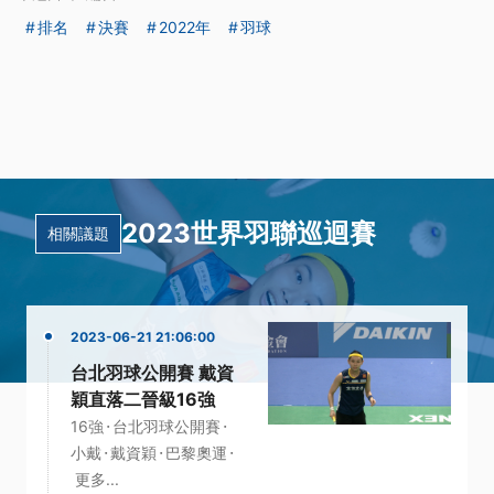
排名
決賽
2022年
羽球
2023世界羽聯巡迴賽
相關議題
2023-06-21 21:06:00
台北羽球公開賽 戴資
穎直落二晉級16強
·
·
16強
台北羽球公開賽
·
·
·
小戴
戴資穎
巴黎奧運
更多...