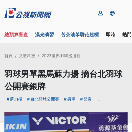
總預算審查
漢光演習
苦茶油苯駢芘超標
即時
熱門
首頁
文教科技
2023世界羽聯巡迴賽
羽球男單黑馬蘇力揚 摘台北羽球
公開賽銀牌
蘇力揚
台北羽球公開賽
男單
節奏
...