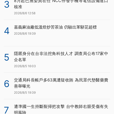
8月起已無委員在任 NCC停發手機等電信設備進口
3
核准
2026/8/6 12:58
嘉義麻油廠低溫焙炒苦茶油 仍驗出苯駢芘超標
4
2026/8/6 19:39
隱匿身分在台非法挖角科技人才 調查局公布17家中
5
企名單
2026/8/5 16:03
交通局科長帳戶多63萬遭疑收賄 為民眾代墊醫藥費
6
善舉曝光
2026/8/5 19:39
遭準國一生持斷裂掃把攻擊 台中教師右眼受傷有失
7
明風險