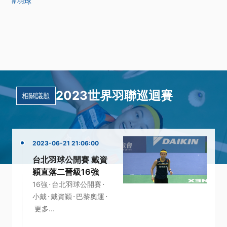
羽球
2023世界羽聯巡迴賽
相關議題
2023-06-21 21:06:00
台北羽球公開賽 戴資
穎直落二晉級16強
·
·
16強
台北羽球公開賽
·
·
·
小戴
戴資穎
巴黎奧運
更多...