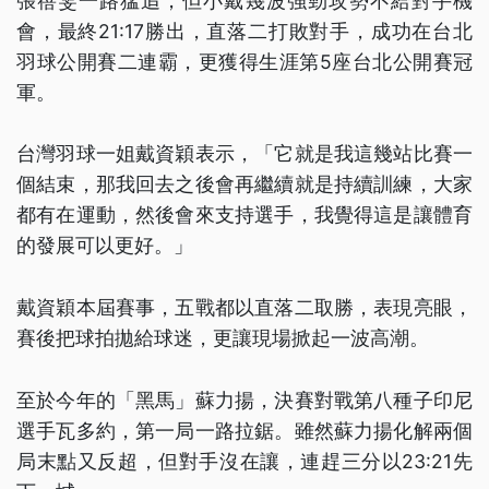
張蓓雯一路猛追，但小戴幾波強勁攻勢不給對手機
會，最終21:17勝出，直落二打敗對手，成功在台北
羽球公開賽二連霸，更獲得生涯第5座台北公開賽冠
軍。
台灣羽球一姐戴資穎表示，「它就是我這幾站比賽一
個結束，那我回去之後會再繼續就是持續訓練，大家
都有在運動，然後會來支持選手，我覺得這是讓體育
的發展可以更好。」
戴資穎本屆賽事，五戰都以直落二取勝，表現亮眼，
賽後把球拍拋給球迷，更讓現場掀起一波高潮。
至於今年的「黑馬」蘇力揚，決賽對戰第八種子印尼
選手瓦多約，第一局一路拉鋸。雖然蘇力揚化解兩個
局末點又反超，但對手沒在讓，連趕三分以23:21先