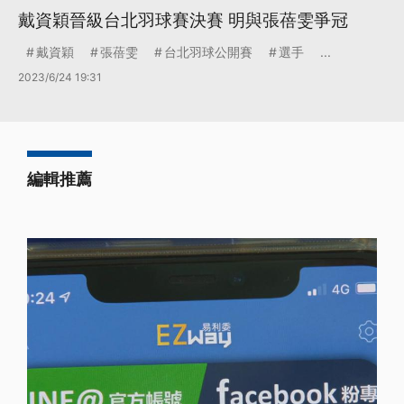
戴資穎晉級台北羽球賽決賽 明與張蓓雯爭冠
戴資穎
張蓓雯
台北羽球公開賽
選手
...
2023/6/24 19:31
編輯推薦