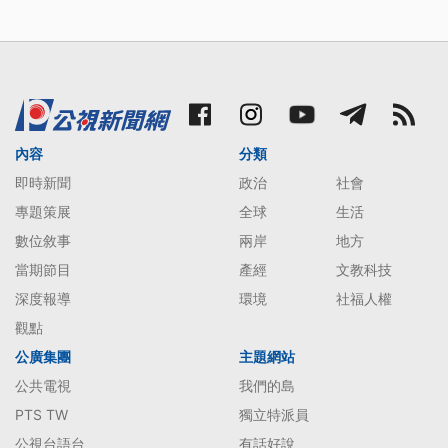
內容
分類
即時新聞
政治
社會
專題策展
全球
生活
數位敘事
兩岸
地方
當期節目
產經
文教科技
深度報導
環境
社福人權
觀點
公廣集團
主題網站
公共電視
我們的島
PTS TW
獨立特派員
公視台語台
有話好說