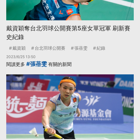
戴資穎奪台北羽球公開賽第5座女單冠軍 刷新賽
史紀錄
戴資穎
台北羽球公開賽
張蓓雯
紀錄
2023/6/25 13:50
#張蓓雯
閱讀更多
有關的新聞