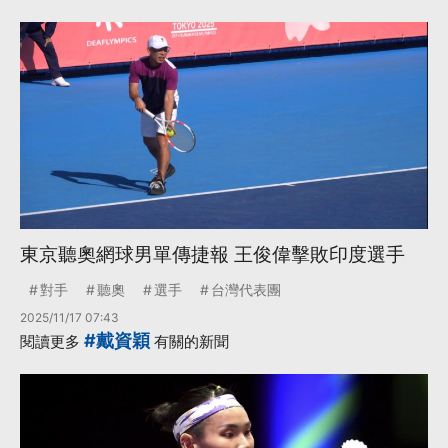
東京聽奧網球男單傳捷報 王俊偉擊敗印度選手
對手
聽奧
選手
台灣代表團
2025/11/17 07:43
#戴資穎
閱讀更多
有關的新聞