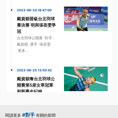
2023-06-24 19:47:00
戴資穎晉級台北羽球
賽決賽 明與張蓓雯爭
冠
·
·
台北羽球公開賽
對手
·
·
·
戴資穎
選手
張蓓雯
更多...
2023-06-25 13:50:42
戴資穎奪台北羽球公
開賽第5座女單冠軍
刷新賽史紀錄
·
台北羽球公開賽
張蓓雯
·
·
·
·
戴資穎
紀錄
冠軍
更多...
#對手
閱讀更多
有關的新聞