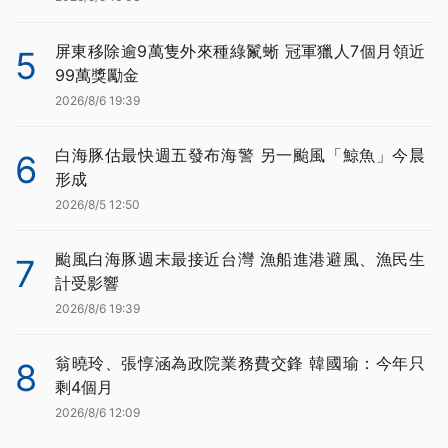
屏東移除逾9萬隻外來種綠鬣蜥 冠軍獵人7個月領近
5
99萬獎勵金
2026/8/6 19:39
白海豚估最快週五發布海警 另一颱風「鯨魚」今晨
6
形成
2026/8/5 12:50
颱風白海豚週末最接近台灣 漁船進港避風、漁民生
7
計受影響
2026/8/6 19:39
翁曉玲、張惇涵為政院業務費交鋒 韓國瑜：今年只
8
剩4個月
2026/8/6 12:09