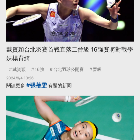
戴資穎台北羽賽首戰直落二晉級 16強賽將對戰學
妹楊育綺
戴資穎
16強
台北羽球公開賽
晉級
2024/9/4 13:26
#張蓓雯
閱讀更多
有關的新聞