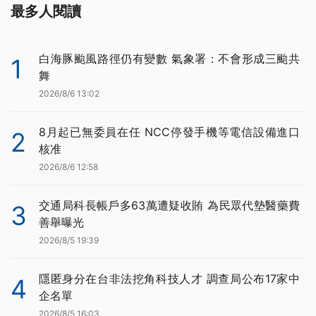
最多人閱讀
白海豚颱風路徑仍有變數 氣象署：不會形成三颱共
1
舞
2026/8/6 13:02
8月起已無委員在任 NCC停發手機等電信設備進口
2
核准
2026/8/6 12:58
交通局科長帳戶多63萬遭疑收賄 為民眾代墊醫藥費
3
善舉曝光
2026/8/5 19:39
隱匿身分在台非法挖角科技人才 調查局公布17家中
4
企名單
2026/8/5 16:03