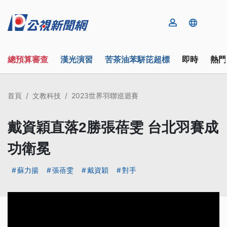
總預算審查
漢光演習
苦茶油苯駢芘超標
即時
熱門
首頁
文教科技
2023世界羽聯巡迴賽
戴資穎直落2勝張蓓雯 台北羽賽成
功衛冕
蘇力揚
張蓓雯
戴資穎
對手