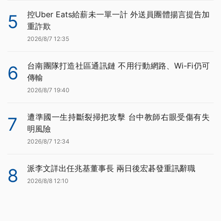
控Uber Eats給薪未一單一計 外送員團體揚言提告加
5
重詐欺
2026/8/7 12:35
台南團隊打造社區通訊鏈 不用行動網路、Wi-Fi仍可
6
傳輸
2026/8/7 19:40
遭準國一生持斷裂掃把攻擊 台中教師右眼受傷有失
7
明風險
2026/8/7 12:34
派李文詳出任兆基董事長 兩日後宏碁發重訊辭職
8
2026/8/8 12:10