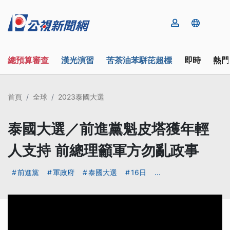
總預算審查
漢光演習
苦茶油苯駢芘超標
即時
熱門
首頁
全球
2023泰國大選
泰國大選／前進黨魁皮塔獲年輕
人支持 前總理籲軍方勿亂政事
前進黨
軍政府
泰國大選
16日
...