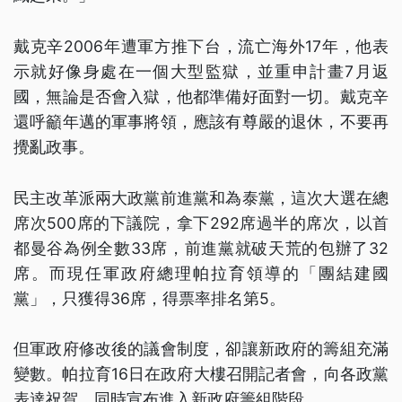
戴克辛2006年遭軍方推下台，流亡海外17年，他表
示就好像身處在一個大型監獄，並重申計畫7月返
國，無論是否會入獄，他都準備好面對一切。戴克辛
還呼籲年邁的軍事將領，應該有尊嚴的退休，不要再
攪亂政事。
民主改革派兩大政黨前進黨和為泰黨，這次大選在總
席次500席的下議院，拿下292席過半的席次，以首
都曼谷為例全數33席，前進黨就破天荒的包辦了32
席。而現任軍政府總理帕拉育領導的「團結建國
黨」，只獲得36席，得票率排名第5。
但軍政府修改後的議會制度，卻讓新政府的籌組充滿
變數。帕拉育16日在政府大樓召開記者會，向各政黨
表達祝賀，同時宣布進入新政府籌組階段。