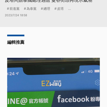
皮塔問鼎泰國總理遇阻 曼谷街頭再現示威潮
前進黨
為泰黨
總理
皮塔
...
2023/7/24 18:58
編輯推薦