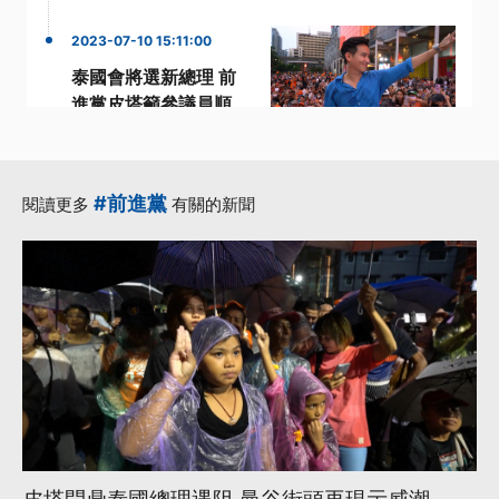
2023-07-10 15:11:00
泰國會將選新總理 前
進黨皮塔籲參議員順
應民意
·
·
·
前進黨
參議員
支持者
·
·
皮塔
總理
更多...
#前進黨
閱讀更多
有關的新聞