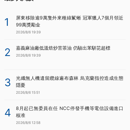
屏東移除逾9萬隻外來種綠鬣蜥 冠軍獵人7個月領近
1
99萬獎勵金
2026/8/6 19:39
嘉義麻油廠低溫焙炒苦茶油 仍驗出苯駢芘超標
2
2026/8/6 19:39
光纖無人機遺留纜線遍布森林 烏克蘭指控造成生態
3
隱憂
2026/8/6 15:51
8月起已無委員在任 NCC停發手機等電信設備進口
4
核准
2026/8/6 12:58