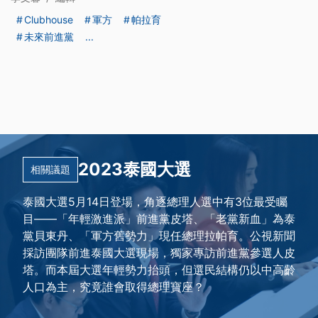
Clubhouse
軍方
帕拉育
未來前進黨
...
2023泰國大選
相關議題
泰國大選5月14日登場，角逐總理人選中有3位最受矚
目——「年輕激進派」前進黨皮塔、「老黨新血」為泰
黨貝東丹、「軍方舊勢力」現任總理拉帕育。公視新聞
採訪團隊前進泰國大選現場，獨家專訪前進黨參選人皮
塔。而本屆大選年輕勢力抬頭，但選民結構仍以中高齡
人口為主，究竟誰會取得總理寶座？