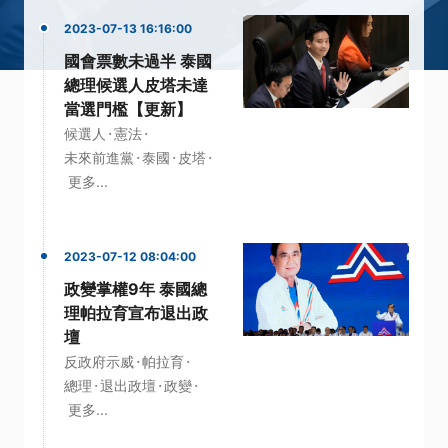
2023-07-13 16:16:00
國會票數未過半 泰國
總理候選人皮塔未達
當選門檻【更新】
·
·
候選人
憲法
·
·
·
未來前進黨
泰國
皮塔
更多...
2023-07-12 08:04:00
政變掌權9年 泰國總
理帕拉育宣布退出政
壇
·
·
反政府示威
帕拉育
·
·
·
總理
退出政壇
政變
更多...