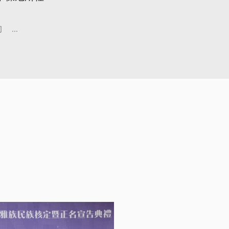
司
...