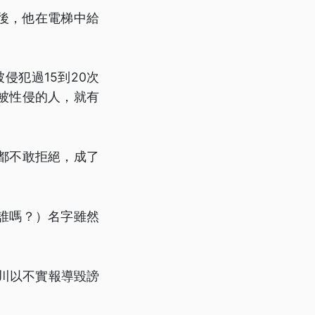
門後，他在電梯中給
侵犯過15到20次
被性侵的人，就有
都不敢拒絕，成了
誰嗎？）名字雖然
多川以不實報導毀謗