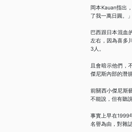
岡本Kauan指
了我一萬日圓。
巴西跟日本混血的
左右，因為喜多
3人。
且會暗示他們，
傑尼斯內部的潛
前關西小傑尼斯
不能說，但有聽
事實上早在199
名譽為由，對雜