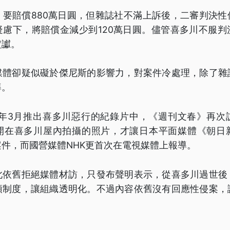
，要賠償880萬日圓，但雜誌社不滿上訴後，二審判決性
疑慮下，將賠償金減少到120萬日圓。儘管喜多川不服判
定讞。
媒體卻疑似礙於傑尼斯的影響力，對案件冷處理，除了雜
導。
3）年3月推出喜多川惡行的紀錄片中，《週刊文春》再
開在喜多川屋內拍攝的照片，才讓日本平面媒體《朝日
件，而國營媒體NHK更首次在電視媒體上報導。
此依舊拒絕媒體材訪，只發布聲明表示，從喜多川過世後
頓制度，讓組織透明化。不過內容依舊沒有回應性侵案，