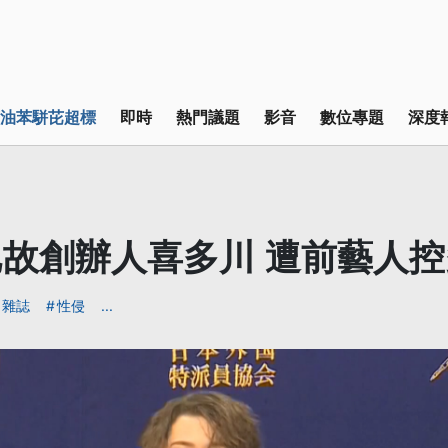
油苯駢芘超標
即時
熱門議題
影音
數位專題
深度
故創辦人喜多川 遭前藝人
雜誌
性侵
...