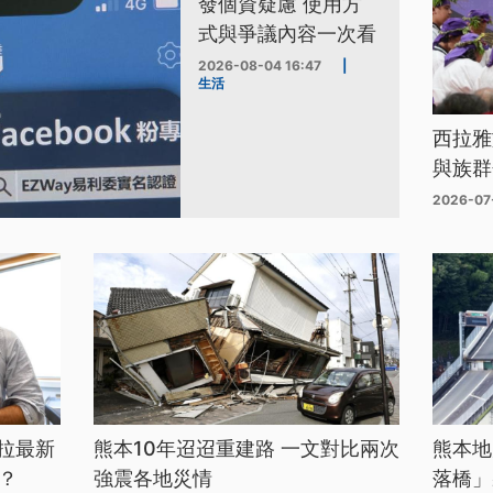
發個資疑慮 使用方
式與爭議內容一次看
2026-08-04 16:47
|
生活
西拉雅
與族群
2026-07
拉最新
熊本10年迢迢重建路 一文對比兩次
熊本地
？
強震各地災情
落橋」