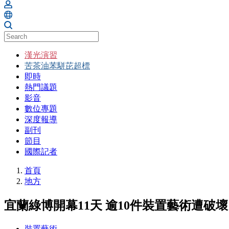
漢光演習
苦茶油苯駢芘超標
即時
熱門議題
影音
數位專題
深度報導
副刊
節目
國際記者
首頁
地方
宜蘭綠博開幕11天 逾10件裝置藝術遭破壞
裝置藝術