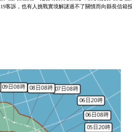
119客訴，也有人挑戰實境解謎過不了關憤而向縣長信箱