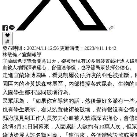
讚
發布時間：
2023/4/11 12:56
更新時間：
2023/4/11 14:42
林敬倫／宜蘭報導
宜蘭綠色博覽會開幕11天，卻被發現有10多個裝置藝術遭人
血被人糟蹋深表痛心，會儘速修復，也呼籲民眾發揮公德心。
走進宜蘭綠博園區，看見凱爾公仔所咬的羽毛被扯斷，
園區內的哈莫妮森林展區，內部模擬各式昆蟲、生物的
入園學生都不認同破壞行為。
民眾認為，「如果你宣導夠的話，然後最好多派有一些
也有學生表示，看見裝置藝術被破壞，覺得很沒有公德
縣府說見到工作人員努力心血被人糟蹋深表痛心，會儘
綠博3月31日開幕來，入園累計人數約有10萬人次，但
綠博策展人許名輝回應，「連假來，各個體驗設施或展