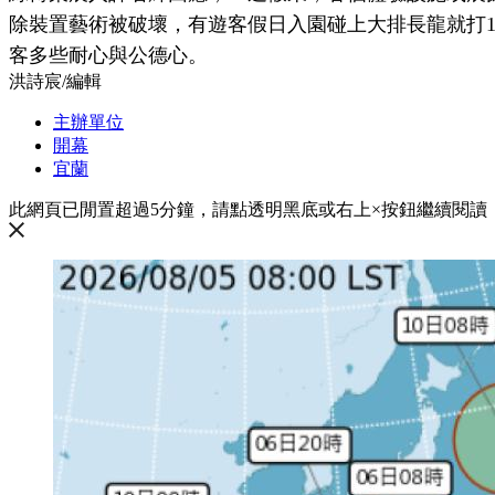
除裝置藝術被破壞，有遊客假日入園碰上大排長龍就打
客多些耐心與公德心。
洪詩宸
/
編輯
主辦單位
開幕
宜蘭
此網頁已閒置超過5分鐘，請點透明黑底或右上×按鈕繼續閱讀