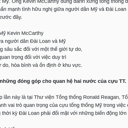
ất Mỹ. Ông Kevin McCarthy dùng danh xưng tổng thống đ
hấn mạnh tình hữu nghị giữa người dân Mỹ và Đài Loan
trước đây.
 Mỹ Kevin McCarthy
ữa người dân Đài Loan và Mỹ
g sâu sắc đối với một thế giới tự do,
uan trọng đối với việc duy trì
ự do, hòa bình và ổn định ở khu vực.
 những đóng góp cho quan hệ hai nước của cựu TT.
p lần này là tại Thư viện Tổng thống Ronald Reagan, Tổ
h vai trò quan trọng của cựu tổng thống Mỹ trong việc
 thời kỳ Đài Loan phải đối mặt với những biến động lớn 