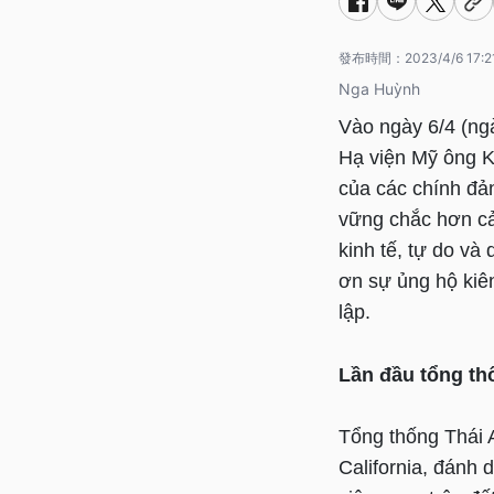
發布時間：
2023/4/6 17:2
Nga Huỳnh
Vào ngày 6/4 (ng
Hạ viện Mỹ ông Ke
của các chính đả
vững chắc hơn cả 
kinh tế, tự do và
ơn sự ủng hộ kiê
lập.
Lần đầu tổng th
Tổng thống Thái 
California, đánh 