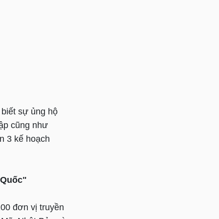
 biết sự ủng hộ
lập cũng như
n 3 kế hoạch
g Quốc"
00 đơn vị truyền