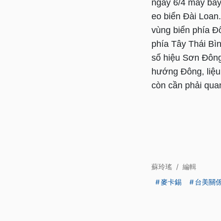
ngày 6/4 máy bay
eo biển Đài Loan.
vùng biển phía Đô
phía Tây Thái Bì
số hiệu Sơn Đông
hướng Đông, liệu 
còn cần phải qua
蘇玲瑤
/
編輯
麥卡錫
台美關