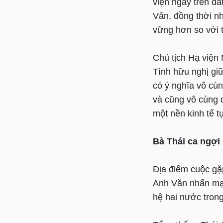
viện ngay trên đ
Văn, đồng thời n
vững hơn so với 
Chủ tịch Hạ viện
Tình hữu nghị gi
có ý nghĩa vô cùn
và cũng vô cùng q
một nền kinh tế t
Bà Thái ca ngợi
Địa điểm cuộc gặ
Anh Văn nhấn mạn
hệ hai nước trong