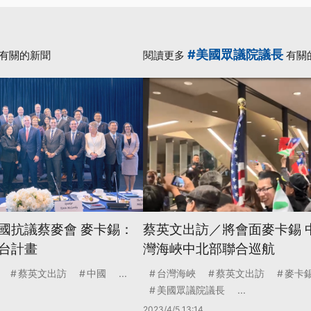
#美國眾議院議長
有關的新聞
閱讀更多
有關
國抗議蔡麥會 麥卡錫：
蔡英文出訪／將會面麥卡錫 
台計畫
灣海峽中北部聯合巡航
蔡英文出訪
中國
...
台灣海峽
蔡英文出訪
麥卡
美國眾議院議長
...
2023/4/5 13:14