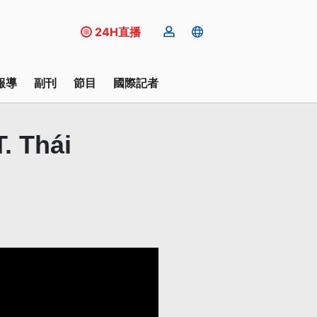
24H直播
報導
副刊
節目
國際記者
. Thái