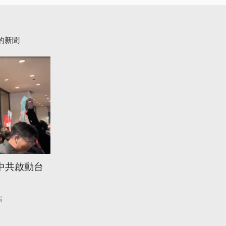
的新聞
中共啟動台
錫