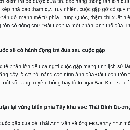
ợi kiểm tra để được đưa tin, các hãng thông tấn lớn củ
 xếp nhà báo tham dự. Tuy nhiên, cuộc gặp gỡ có quy 
phản đối mạnh mẽ từ phía Trung Quốc, thậm chí xuất hi
g rôn có dòng chữ “Đài Loan là một phần lãnh thổ của T
uốc sẽ có hành động trả đũa sau cuộc gặp
 tế phần lớn đều ca ngợi cuộc gặp mang tính lịch sử lầ
ằng đây là cơ hội nâng cao hình ảnh của Đài Loan trên 
 một số hãng truyền thông bày tỏ lo ngại Bắc Kinh sẽ có
trận tại vùng biển phía Tây khu vực Thái Bình Dươn
uộc gặp của bà Thái Anh Văn và ông McCarthy như một