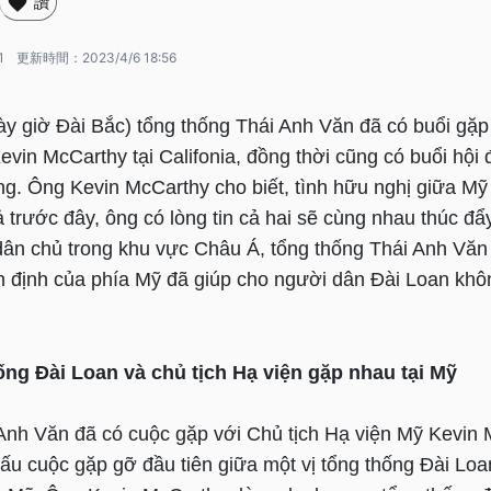
讚
1
更新時間：
2023/4/6 18:56
ày giờ Đài Bắc) tổng thống Thái Anh Văn đã có buổi gặp
vin McCarthy tại Califonia, đồng thời cũng có buổi hội 
ng. Ông Kevin McCarthy cho biết, tình hữu nghị giữa Mỹ
trước đây, ông có lòng tin cả hai sẽ cùng nhau thúc đẩy
 dân chủ trong khu vực Châu Á, tổng thống Thái Anh Văn
n định của phía Mỹ đã giúp cho người dân Đài Loan khô
ống Đài Loan và chủ tịch Hạ viện gặp nhau tại Mỹ
Anh Văn đã có cuộc gặp với Chủ tịch Hạ viện Mỹ Kevin 
dấu cuộc gặp gỡ đầu tiên giữa một vị tổng thống Đài Loa