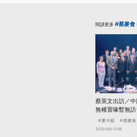
#蔡麥會
閱讀更多
蔡英文出訪／中
無權置喙暫無訪
麥卡錫
蔡麥會
2023/4/6 12:56