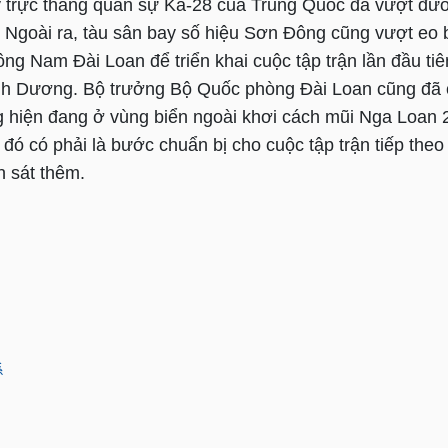
 trực thăng quân sự Ka-28 của Trung Quốc đã vượt đườ
 Ngoài ra, tàu sân bay số hiệu Sơn Đông cũng vượt eo b
ng Nam Đài Loan để triển khai cuộc tập trận lần đầu tiê
nh Dương. Bộ trưởng Bộ Quốc phòng Đài Loan cũng đã 
 hiện đang ở vùng biển ngoài khơi cách mũi Nga Loan 2
đó có phải là bước chuẩn bị cho cuộc tập trận tiếp theo
n sát thêm.
係