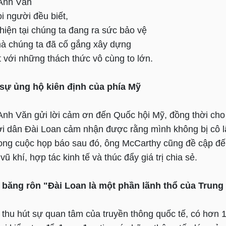
 Anh Văn
i người đều biết,
hiện tại chúng ta đang ra sức bảo vệ
à chúng ta đã cố gắng xây dựng
 với những thách thức vô cùng to lớn.
sự ủng hộ kiên định của phía Mỹ
Anh Văn gửi lời cảm ơn đến Quốc hội Mỹ, đồng thời cho
i dân Đài Loan cảm nhận được rằng mình không bị cô 
ong cuộc họp báo sau đó, ông McCarthy cũng đề cập đế
 khí, hợp tác kinh tế và thúc đẩy giá trị chia sẻ.
 băng rôn "Đài Loan là một phần lãnh thổ của Trun
thu hút sự quan tâm của truyền thông quốc tế, có hơn 1