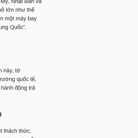
a Mỹ, Nhật Bản và
mô lớn như thế
ện một máy bay
rung Quốc”.
n này, tờ
trường quốc tế,
 hành động trả
g
 thách thức,