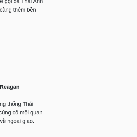
ể gọi bà Thái Anh
 càng thêm bền
 Reagan
ng thống Thái
 củng cố mối quan
về ngoại giao.