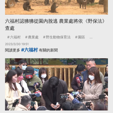
六福村認狒狒從園內脫逃 農業處將依《野保法》
查處
六福村
農業處
野生動物保育法
園區
...
2023/3/30 19:51
#六福村
閱讀更多
有關的新聞