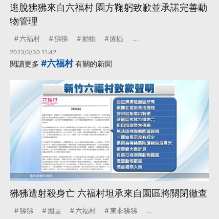
逃脫狒狒來自六福村 園方鞠躬致歉並承諾完善動
物管理
六福村
狒狒
動物
園區
...
2023/3/30 11:42
#六福村
閱讀更多
有關的新聞
狒狒遭射殺身亡 六福村坦承來自園區將關閉徹查
狒狒
園區
六福村
東非狒狒
...