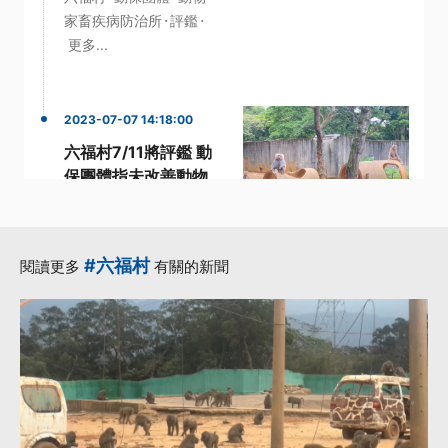
·
·
家畜疾病防治所
評鑑
更多...
2023-07-07 14:18:00
六福村7/11將評鑑 動
保團體指未改善動物
福利
·
·
·
六福村
動保團體
動物
·
·
地方政府
評鑑
更多...
#六福村
閱讀更多
有關的新聞