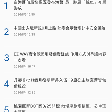
白海豚估最快週五發布海警 另一颱風「鯨魚」今晨
1
形成
2026/8/5 12:50
中國出入境新規9月上路 陸委會示警增赴中安全風險
2
2026/8/5 12:35
EZ WAY實名認證引發個資疑慮 使用方式與爭議內容
3
一次看
2026/8/4 16:47
丹麥首批11個月役期新兵入伍 19歲公主放棄薪資無
4
償服役
2026/8/4 12:35
桃園巨蛋BOT案8/25開標 散場規劃增捷運、公車班
5
次疏運