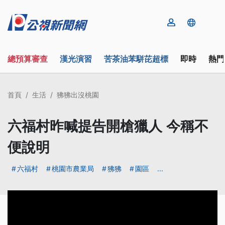
總預算審查
漢光演習
苦茶油苯駢芘超標
即時
熱門
首頁
生活
狒狒出沒桃園
六福村昨喊提告開槍獵人 今稱不
便說明
六福村
桃園市農業局
狒狒
園區
...