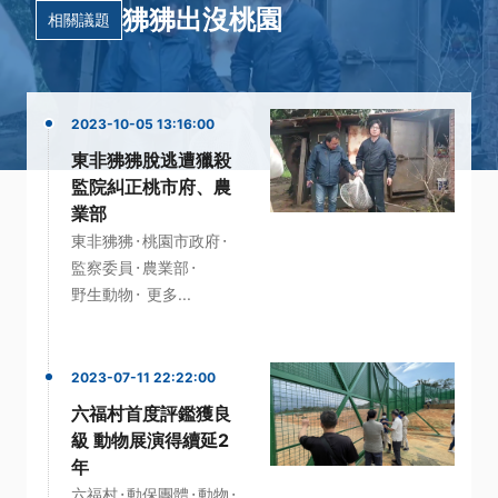
狒狒出沒桃園
相關議題
2023-10-05 13:16:00
東非狒狒脫逃遭獵殺
監院糾正桃市府、農
業部
·
·
東非狒狒
桃園市政府
·
·
監察委員
農業部
·
野生動物
更多...
2023-07-11 22:22:00
六福村首度評鑑獲良
級 動物展演得續延2
年
·
·
·
六福村
動保團體
動物