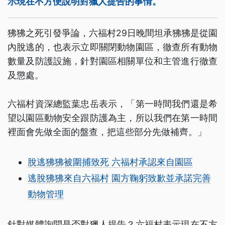
示現在不方便說明對獵人提告的事情。
狒狒之死引發爭論，六福村29日晚間坦承狒狒是從園
內脫逃的，也表示立即關閉動物園區，徹查所有動物
數量及防護設施，針對園區相關單位和主管進行徹查
及懲處。
六福村資深總監葉忠岳表示，「第一時間我們還是希
望以園區動物安全跟防護為主，所以我們在第一時間
裡面會先做全面的盤查，把這些部分先做補齊。」
脫逃狒狒被圍捕致死 六福村承認來自園區
逃脫狒狒來自六福村 園方鞠躬致歉並承諾完善
動物管理
針對媒體詢問是否對獵人提告？六福村表示現在不方