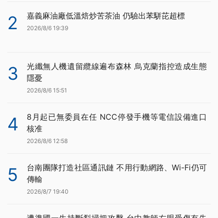
嘉義麻油廠低溫焙炒苦茶油 仍驗出苯駢芘超標
2
2026/8/6 19:39
光纖無人機遺留纜線遍布森林 烏克蘭指控造成生態
3
隱憂
2026/8/6 15:51
8月起已無委員在任 NCC停發手機等電信設備進口
4
核准
2026/8/6 12:58
台南團隊打造社區通訊鏈 不用行動網路、Wi-Fi仍可
5
傳輸
2026/8/7 19:40