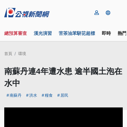
總預算審查
漢光演習
苦茶油苯駢芘超標
即時
熱門
首頁
環境
南蘇丹連4年遭水患 逾半國土泡在
水中
南蘇丹
洪水
糧食
居民