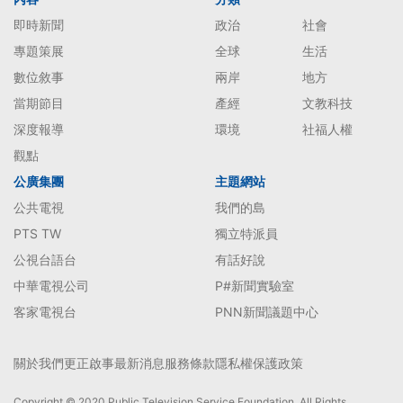
即時新聞
政治
社會
專題策展
全球
生活
數位敘事
兩岸
地方
當期節目
產經
文教科技
深度報導
環境
社福人權
觀點
公廣集團
主題網站
公共電視
我們的島
PTS TW
獨立特派員
公視台語台
有話好說
中華電視公司
P#新聞實驗室
客家電視台
PNN新聞議題中心
關於我們
更正啟事
最新消息
服務條款
隱私權保護政策
Copyright © 2020 Public Television Service Foundation. All Rights