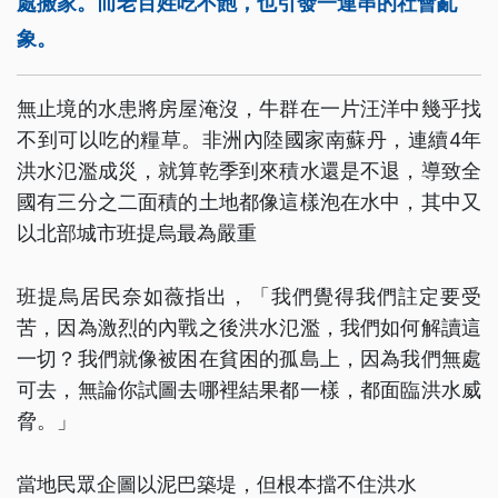
處搬家。而老百姓吃不飽，也引發一連串的社會亂
象。
無止境的水患將房屋淹沒，牛群在一片汪洋中幾乎找
不到可以吃的糧草。非洲內陸國家南蘇丹，連續4年
洪水氾濫成災，就算乾季到來積水還是不退，導致全
國有三分之二面積的土地都像這樣泡在水中，其中又
以北部城市班提烏最為嚴重
班提烏居民奈如薇指出，「我們覺得我們註定要受
苦，因為激烈的內戰之後洪水氾濫，我們如何解讀這
一切？我們就像被困在貧困的孤島上，因為我們無處
可去，無論你試圖去哪裡結果都一樣，都面臨洪水威
脅。」
當地民眾企圖以泥巴築堤，但根本擋不住洪水