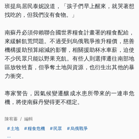
班提烏居民泰妮說道，「孩子們早上醒來，就哭著想
找吃的，但我們沒有食物。」
南蘇丹必須仰賴聯合國世界糧食計畫署的糧食配給，
來緩解飢荒問題。不過受到烏俄戰爭推升糧價，慈善
機構援助預算縮減的影響，相關援助杯水車薪，迫使
不少民眾只能以野果充飢。有些人則選擇遷往南部地
區放牧牲畜，但爭奪土地與資源，也衍生出其他的暴
力衝突。
專家警告，因氣候變遷釀成水患所帶來的一連串危
機，將使南蘇丹變得更不穩定。
陳宥蓁
/
編輯
土地
糧食危機
民眾
烏俄戰爭
...