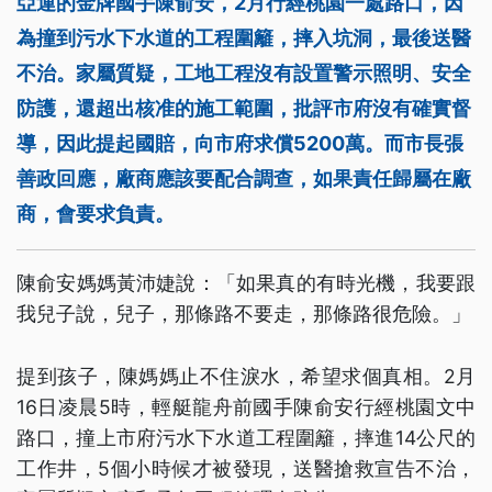
亞運的金牌國手陳俞安，2月行經桃園一處路口，因
為撞到污水下水道的工程圍籬，摔入坑洞，最後送醫
不治。家屬質疑，工地工程沒有設置警示照明、安全
防護，還超出核准的施工範圍，批評市府沒有確實督
導，因此提起國賠，向市府求償5200萬。而市長張
善政回應，廠商應該要配合調查，如果責任歸屬在廠
商，會要求負責。
陳俞安媽媽黃沛婕說：「如果真的有時光機，我要跟
我兒子說，兒子，那條路不要走，那條路很危險。」
提到孩子，陳媽媽止不住淚水，希望求個真相。2月
16日凌晨5時，輕艇龍舟前國手陳俞安行經桃園文中
路口，撞上市府污水下水道工程圍籬，摔進14公尺的
工作井，5個小時候才被發現，送醫搶救宣告不治，