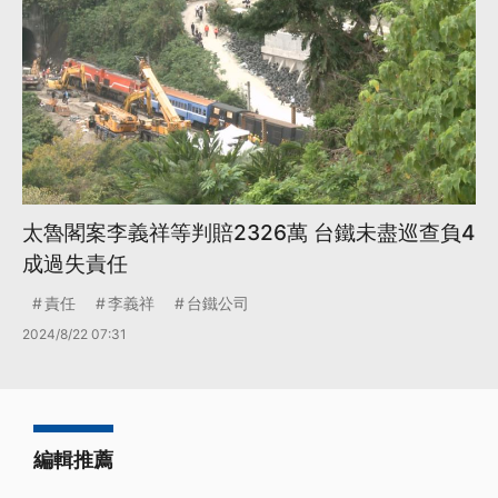
太魯閣案李義祥等判賠2326萬 台鐵未盡巡查負4
成過失責任
責任
李義祥
台鐵公司
2024/8/22 07:31
編輯推薦