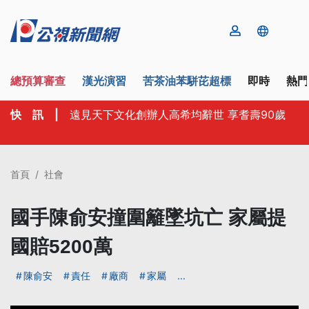
總預算審查
漢光演習
苦茶油苯駢芘超標
即時
熱門
快 訊
|
遠見天下文化創辦人高希均辭世 享耆壽90歲
首頁
社會
國手陳俞安撞圍籬墜坑亡 家屬提
國賠5200萬
陳俞安
責任
廠商
家屬
...