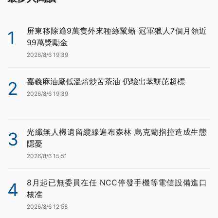
屏東移除逾9萬隻外來種綠鬣蜥 冠軍獵人7個月領近
1
99萬獎勵金
2026/8/6 19:39
嘉義麻油廠低溫焙炒苦茶油 仍驗出苯駢芘超標
2
2026/8/6 19:39
光纖無人機遺留纜線遍布森林 烏克蘭指控造成生態
3
隱憂
2026/8/6 15:51
8月起已無委員在任 NCC停發手機等電信設備進口
4
核准
2026/8/6 12:58