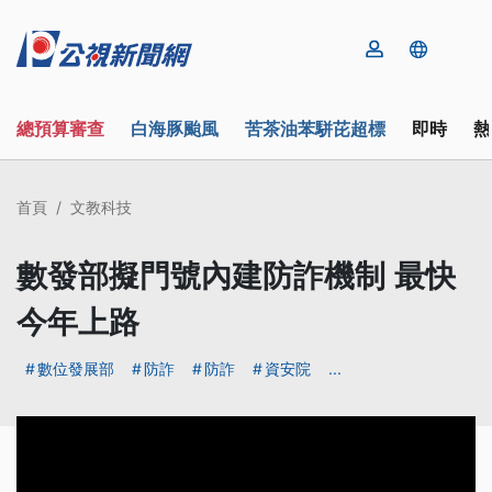
總預算審查
白海豚颱風
苦茶油苯駢芘超標
即時
熱
首頁
文教科技
數發部擬門號內建防詐機制 最快
今年上路
數位發展部
防詐
防詐
資安院
...