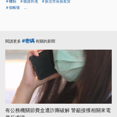
機制
個資外洩
新北市長侯友宜
假帳號
...
#密碼
閱讀更多
有關的新聞
有公務機關節費盒遭詐團破解 警籲接獲相關來電