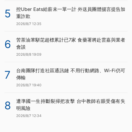
控Uber Eats給薪未一單一計 外送員團體揚言提告加
5
重詐欺
2026/8/7 12:35
苦茶油苯駢芘超標累計已7家 食藥署將赴雲嘉與業者
6
會談
2026/8/8 19:09
台南團隊打造社區通訊鏈 不用行動網路、Wi-Fi仍可
7
傳輸
2026/8/7 19:40
遭準國一生持斷裂掃把攻擊 台中教師右眼受傷有失
8
明風險
2026/8/7 12:34