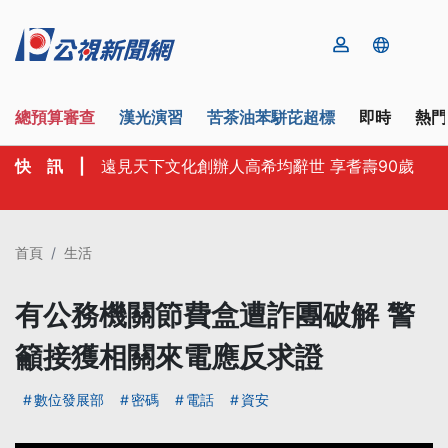
總預算審查
漢光演習
苦茶油苯駢芘超標
即時
熱門
快 訊
|
遠見天下文化創辦人高希均辭世 享耆壽90歲
首頁
生活
有公務機關節費盒遭詐團破解 警
籲接獲相關來電應反求證
數位發展部
密碼
電話
資安