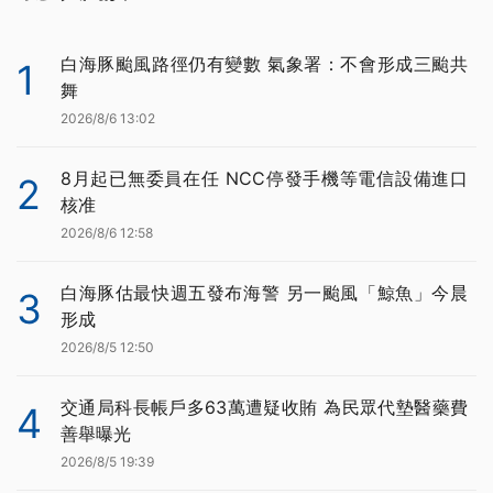
白海豚颱風路徑仍有變數 氣象署：不會形成三颱共
1
舞
2026/8/6 13:02
8月起已無委員在任 NCC停發手機等電信設備進口
2
核准
2026/8/6 12:58
白海豚估最快週五發布海警 另一颱風「鯨魚」今晨
3
形成
2026/8/5 12:50
交通局科長帳戶多63萬遭疑收賄 為民眾代墊醫藥費
4
善舉曝光
2026/8/5 19:39