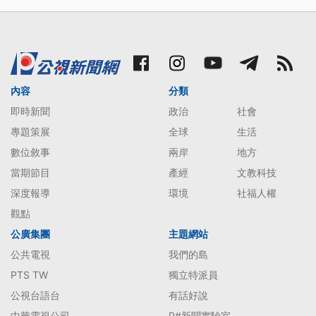
內容
分類
即時新聞
政治
社會
專題策展
全球
生活
數位敘事
兩岸
地方
當期節目
產經
文教科技
深度報導
環境
社福人權
觀點
公廣集團
主題網站
公共電視
我們的島
PTS TW
獨立特派員
公視台語台
有話好說
中華電視公司
P#新聞實驗室