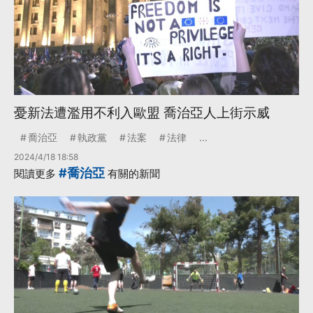
憂新法遭濫用不利入歐盟 喬治亞人上街示威
喬治亞
執政黨
法案
法律
...
2024/4/18 18:58
#喬治亞
閱讀更多
有關的新聞