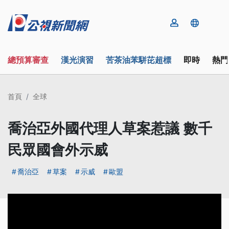
總預算審查
漢光演習
苦茶油苯駢芘超標
即時
熱門
首頁
全球
喬治亞外國代理人草案惹議 數千
民眾國會外示威
喬治亞
草案
示威
歐盟