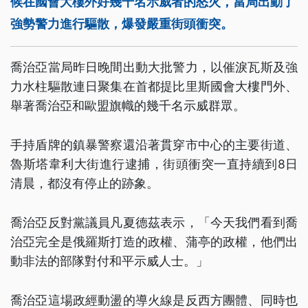
候在國會大樓外好幾千名示威者的怒火，當局出動了
強勢警力進行驅散，爆發嚴重街頭衝突。
喬治亞當局昨日晚間出動大批警力，以催淚瓦斯及強
力水柱驅散連日聚集在首都提比里斯國會大樓門外、
舉著喬治亞和歐盟旗幟的幾千名示威群眾。
手持盾牌的鎮暴警察還沿著貫穿市中心的主要街道、
魯斯塔韋利大街進行逮捕，街頭衝突一直持續到8日
清晨，都沒有停止的跡象。
喬治亞反對黨議員凡夏德茲表示，「今天我們看到喬
治亞完全是俄羅斯打造的政權、蒲亭的政權，他們出
動非法的部隊對付和平示威人士。」
喬治亞這場政經動盪的導火線是反西方團體、同時也