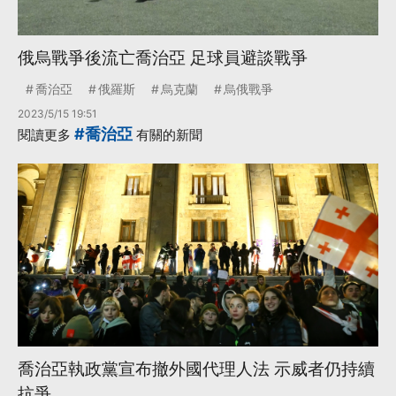
俄烏戰爭後流亡喬治亞 足球員避談戰爭
喬治亞
俄羅斯
烏克蘭
烏俄戰爭
2023/5/15 19:51
#喬治亞
閱讀更多
有關的新聞
喬治亞執政黨宣布撤外國代理人法 示威者仍持續
抗爭