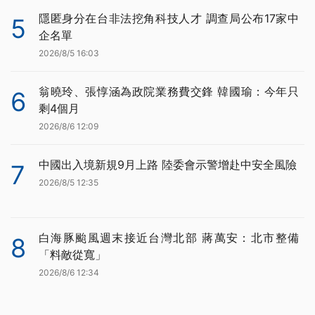
隱匿身分在台非法挖角科技人才 調查局公布17家中
5
企名單
2026/8/5 16:03
翁曉玲、張惇涵為政院業務費交鋒 韓國瑜：今年只
6
剩4個月
2026/8/6 12:09
中國出入境新規9月上路 陸委會示警增赴中安全風險
7
2026/8/5 12:35
白海豚颱風週末接近台灣北部 蔣萬安：北市整備
8
「料敵從寬」
2026/8/6 12:34