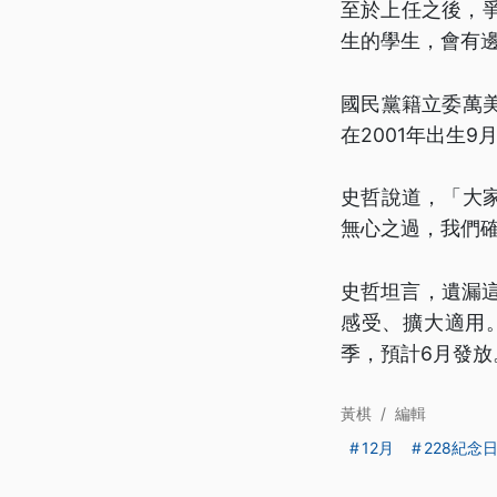
至於上任之後，爭
生的學生，會有
國民黨籍立委萬
在2001年出生
史哲說道，「大
無心之過，我們
史哲坦言，遺漏
感受、擴大適用
季，預計6月發放
黃棋
/
編輯
12月
228紀念