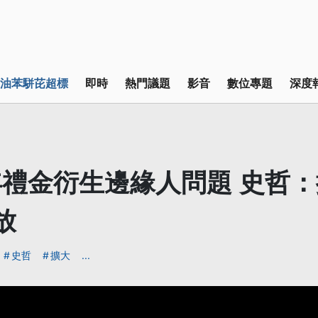
油苯駢芘超標
即時
熱門議題
影音
數位專題
深度
禮金衍生邊緣人問題 史哲
放
史哲
擴大
...