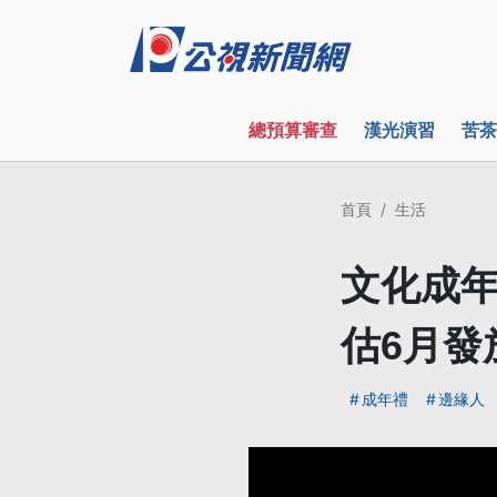
總預算審查
漢光演習
苦茶
首頁
生活
文化成年
估6月發
成年禮
邊緣人