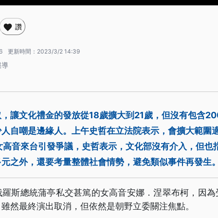
讚
6
更新時間：
2023/3/2 14:39
報導
，讓文化禮金的發放從18歲擴大到21歲，但沒有包含200
少人自嘲是邊緣人。上午史哲在立法院表示，會擴大範圍
斯女高音來台引發爭議，史哲表示，文化部沒有介入，但也
多元之外，還要考量整體社會情勢，避免類似事件再發生
俄羅斯總統蒲亭私交甚篤的女高音安娜．涅翠布柯，因為
。雖然最終演出取消，但依然是朝野立委關注焦點。