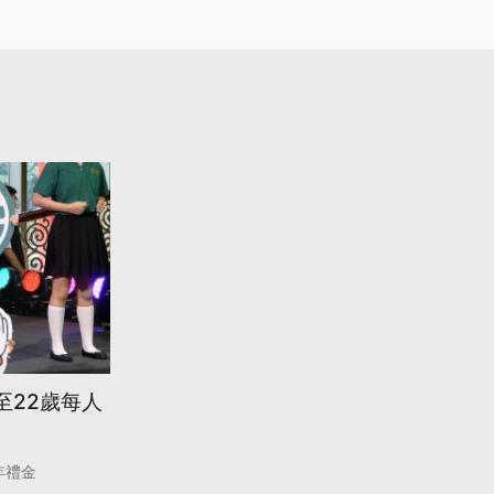
至22歲每人
年禮金