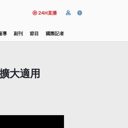
24H直播
報導
副刊
節目
國際記者
：擴大適用