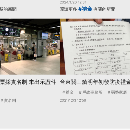
2024/1/20 12:31
#禮金
關的新聞
閱讀更多
有關的新聞
鳥票採實名制 未出示證件
台東關山鎮明年初發防疫禮金
禮金
戶政事務所
弱勢家庭
實名制
2021/12/3 12:56