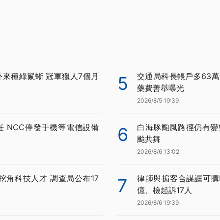
外來種綠鬣蜥 冠軍獵人7個月
交通局科長帳戶多63萬
5
藥費善舉曝光
2026/8/5 19:39
任 NCC停發手機等電信設備
白海豚颱風路徑仍有變
6
颱共舞
2026/8/6 13:02
挖角科技人才 調查局公布17
律師與掮客合謀誆可購BN
7
億、檢起訴17人
2026/8/6 19:39