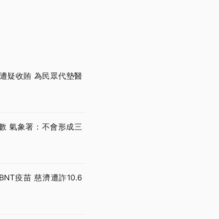
遭疑收賄 為民眾代墊醫
數 氣象署：不會形成三
T疫苗 慈濟遭詐10.6