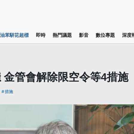
油苯駢芘超標
即時
熱門議題
影音
數位專題
深度
 金管會解除限空令等4措施
措施