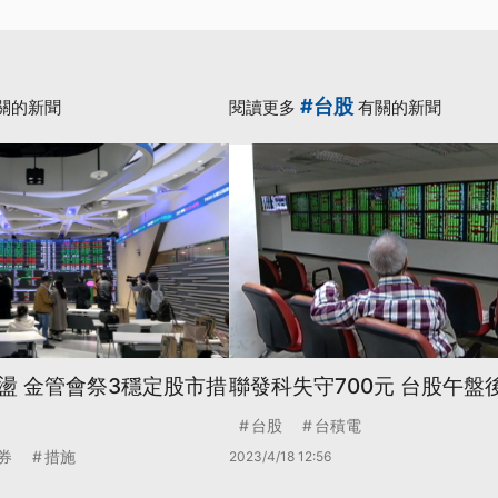
#台股
關的新聞
閱讀更多
有關的新聞
盪 金管會祭3穩定股市措
聯發科失守700元 台股午盤
台股
台積電
券
措施
2023/4/18 12:56