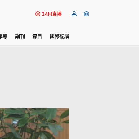
24H直播
報導
副刊
節目
國際記者