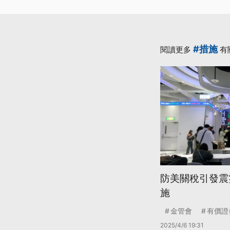
#措施
閱讀更多
有
防美關稅引發震
施
金管會
有價證
2025/4/6 19:31