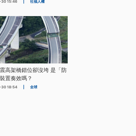
-30 15:46
|
社福人權
震高架橋錯位卻沒垮 是「防
裝置奏效嗎？
-30 18:54
|
全球