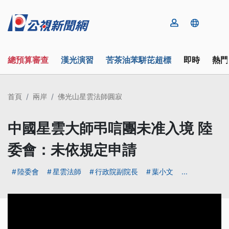
總預算審查
漢光演習
苦茶油苯駢芘超標
即時
熱門
首頁
兩岸
佛光山星雲法師圓寂
中國星雲大師弔唁團未准入境 陸
委會：未依規定申請
陸委會
星雲法師
行政院副院長
葉小文
...