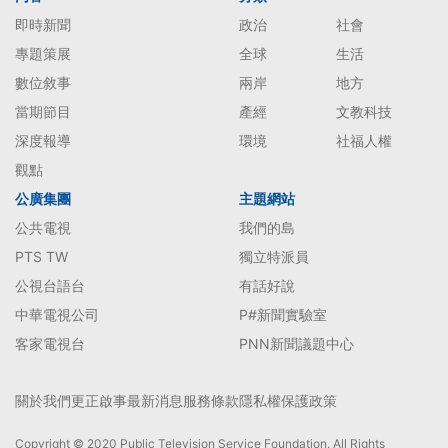
即時新聞
政治
社會
專題策展
全球
生活
數位敘事
兩岸
地方
當期節目
產經
文教科技
深度報導
環境
社福人權
觀點
公廣集團
主題網站
公共電視
我們的島
PTS TW
獨立特派員
公視台語台
有話好說
中華電視公司
P#新聞實驗室
客家電視台
PNN新聞議題中心
關於我們
更正啟事
最新消息
服務條款
隱私權保護政策
Copyright © 2020 Public Television Service Foundation. All Rights