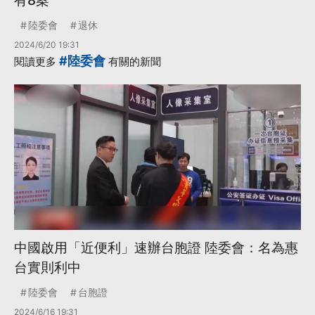
有8案
陸委會
退休
2024/6/20 19:31
#陸委會
閱讀更多
有關的新聞
中國啟用「近便利」速辦台胞證 陸委會：名為惠
台實則利中
陸委會
台胞證
2024/6/16 19:31