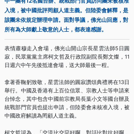
中一團有12名國台辦、統戰部門官員訪問團未被核准
入境，被中國批評罔顧人道主義。但陸委會解釋，是
該團未依規定辦理申請。面對爭議，佛光山回應，對
所有為大師獻上敬意的人士，都表達感謝。
表情肅穆走入會場，佛光山開山宗長星雲法師5日圓
寂，民眾黨黨主席柯文哲及行政院副院長鄭文燦，11
日週六中午先後抵達會場，送大師最後一程。
拿著香鞠躬致敬，星雲法師的圓寂讚頌典禮將在13日
舉行。中國及香港有上百位信眾、宗教人士等申請來
台悼念，其中包含中國前宗教局長葉小文等國台辦及
統戰部門官員也提出申請，但陸委會未核准入境，被
中國政府解讀為罔顧人道主義。
柯文哲認為，「交流比交惡好啊，對話比對抗好啊，