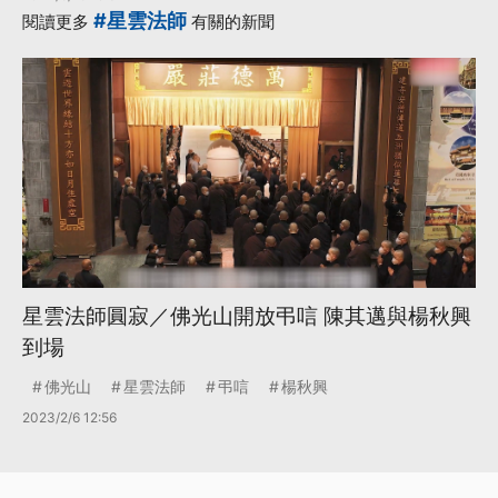
#星雲法師
閱讀更多
有關的新聞
星雲法師圓寂／佛光山開放弔唁 陳其邁與楊秋興
到場
佛光山
星雲法師
弔唁
楊秋興
2023/2/6 12:56