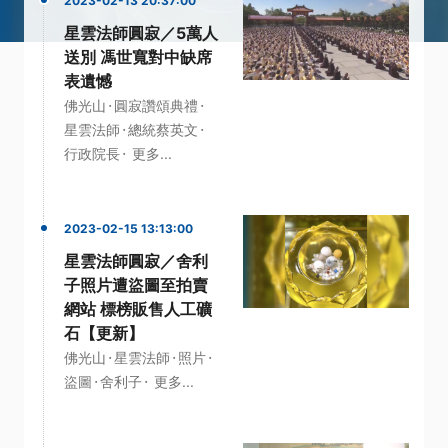
2023-02-13 20:37:00
星雲法師圓寂／5萬人
送別 馮世寬對中缺席
表遺憾
·
·
佛光山
圓寂讚頌典禮
·
·
星雲法師
總統蔡英文
·
行政院長
更多...
2023-02-15 13:13:00
星雲法師圓寂／舍利
子照片遭盜圖至拍賣
網站 標榜販售人工礦
石【更新】
·
·
·
佛光山
星雲法師
照片
·
·
盜圖
舍利子
更多...