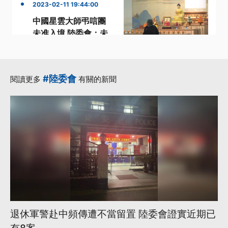
2023-02-11 19:44:00
中國星雲大師弔唁團
未准入境 陸委會：未
依規定申請
·
·
·
入境
星雲法師
申請
·
·
行政院副院長
陸委會
#陸委會
閱讀更多
有關的新聞
更多...
退休軍警赴中頻傳遭不當留置 陸委會證實近期已