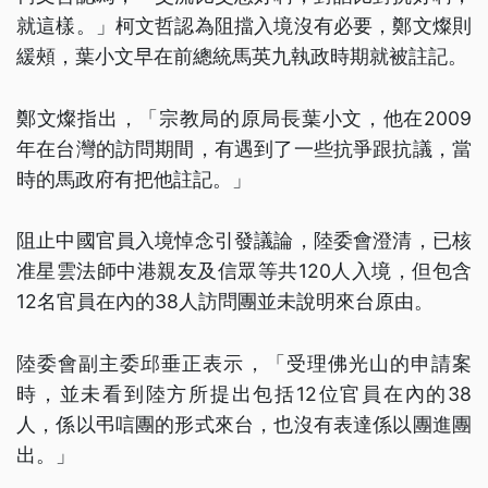
就這樣。」柯文哲認為阻擋入境沒有必要，鄭文燦則
緩頰，葉小文早在前總統馬英九執政時期就被註記。
鄭文燦指出，「宗教局的原局長葉小文，他在2009
年在台灣的訪問期間，有遇到了一些抗爭跟抗議，當
時的馬政府有把他註記。」
阻止中國官員入境悼念引發議論，陸委會澄清，已核
准星雲法師中港親友及信眾等共120人入境，但包含
12名官員在內的38人訪問團並未說明來台原由。
陸委會副主委邱垂正表示，「受理佛光山的申請案
時，並未看到陸方所提出包括12位官員在內的38
人，係以弔唁團的形式來台，也沒有表達係以團進團
出。」