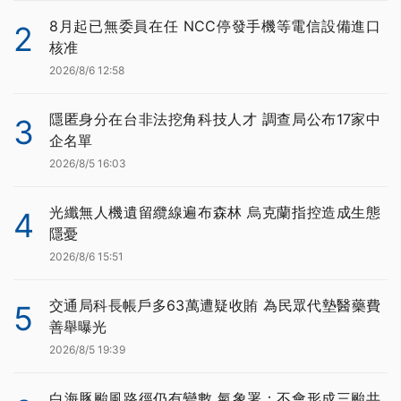
8月起已無委員在任 NCC停發手機等電信設備進口
2
核准
2026/8/6 12:58
隱匿身分在台非法挖角科技人才 調查局公布17家中
3
企名單
2026/8/5 16:03
光纖無人機遺留纜線遍布森林 烏克蘭指控造成生態
4
隱憂
2026/8/6 15:51
交通局科長帳戶多63萬遭疑收賄 為民眾代墊醫藥費
5
善舉曝光
2026/8/5 19:39
白海豚颱風路徑仍有變數 氣象署：不會形成三颱共