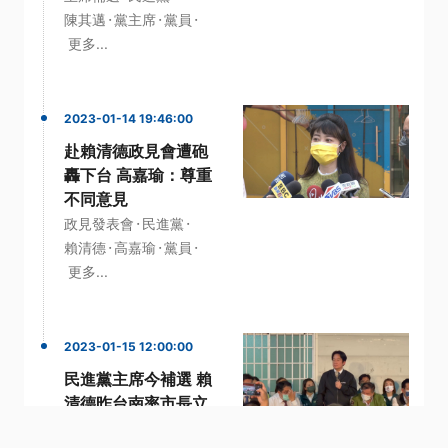
·
·
·
陳其邁
黨主席
黨員
更多...
2023-01-14 19:46:00
赴賴清德政見會遭砲
轟下台 高嘉瑜：尊重
不同意見
·
·
政見發表會
民進黨
·
·
·
賴清德
高嘉瑜
黨員
更多...
2023-01-15 12:00:00
民進黨主席今補選 賴
清德昨台南率市長立
委道歉誓言改革