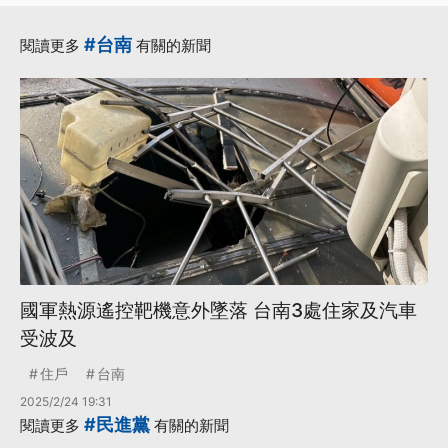
·
·
副總統
政見發表會
·
·
民進黨
民進黨主席
#台南
閱讀更多
有關的新聞
·
賴清德
更多...
國軍熱源遙控靶機意外墜落 台南3處住家及汽車
受波及
住戶
台南
2025/2/24 19:31
#民進黨
閱讀更多
有關的新聞