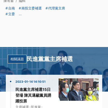
陳宥蓁
/
編輯
台南
南投立委補選
代理黨主席
立委
...
民進黨黨主席補選
相關議題
2023-01-14 14:10:51
民進黨主席補選15日
登場 陳其邁籲黨員踴
躍投票
·
·
主席補選
民進黨