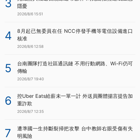
3
隱憂
2026/8/6 15:51
8月起已無委員在任 NCC停發手機等電信設備進口
4
核准
2026/8/6 12:58
台南團隊打造社區通訊鏈 不用行動網路、Wi-Fi仍可
5
傳輸
2026/8/7 19:40
控Uber Eats給薪未一單一計 外送員團體揚言提告加
6
重詐欺
2026/8/7 12:35
遭準國一生持斷裂掃把攻擊 台中教師右眼受傷有失
7
明風險