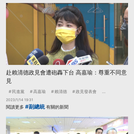
赴賴清德政見會遭砲轟下台 高嘉瑜：尊重不同意
見
民進黨
高嘉瑜
賴清德
政見發表會
...
2023/1/14 19:31
#副總統
閱讀更多
有關的新聞