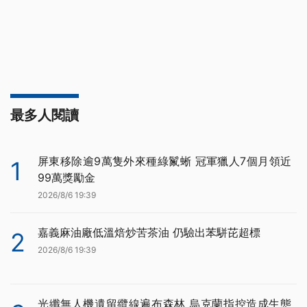
最多人閱讀
屏東移除逾9萬隻外來種綠鬣蜥 冠軍獵人7個月領近
1
99萬獎勵金
2026/8/6 19:39
嘉義麻油廠低溫焙炒苦茶油 仍驗出苯駢芘超標
2
2026/8/6 19:39
光纖無人機遺留纜線遍布森林 烏克蘭指控造成生態