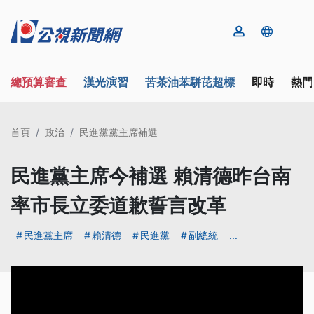
總預算審查
漢光演習
苦茶油苯駢芘超標
即時
熱門
首頁
政治
民進黨黨主席補選
民進黨主席今補選 賴清德昨台南
率市長立委道歉誓言改革
民進黨主席
賴清德
民進黨
副總統
...