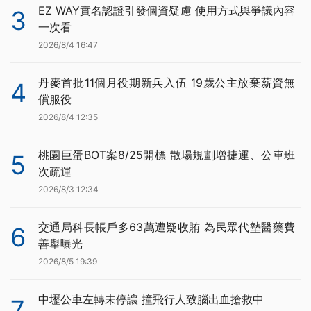
EZ WAY實名認證引發個資疑慮 使用方式與爭議內容
3
一次看
2026/8/4 16:47
丹麥首批11個月役期新兵入伍 19歲公主放棄薪資無
4
償服役
2026/8/4 12:35
桃園巨蛋BOT案8/25開標 散場規劃增捷運、公車班
5
次疏運
2026/8/3 12:34
交通局科長帳戶多63萬遭疑收賄 為民眾代墊醫藥費
6
善舉曝光
2026/8/5 19:39
中壢公車左轉未停讓 撞飛行人致腦出血搶救中
7