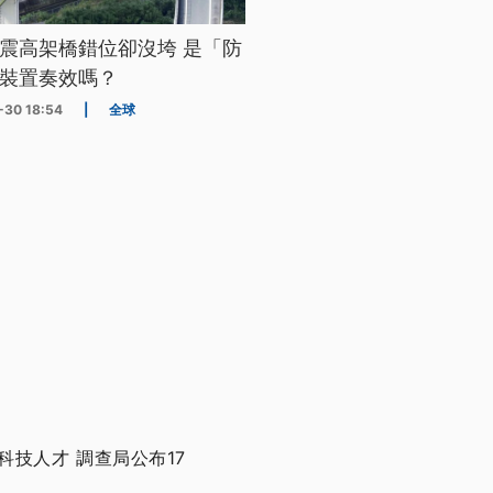
震高架橋錯位卻沒垮 是「防
裝置奏效嗎？
-30 18:54
|
全球
技人才 調查局公布17