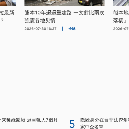
拉最新
熊本10年迢迢重建路 一文對比兩次
熊本地
？
強震各地災情
落橋」
2026-07-30 16:37
|
全球
2026-07
外來種綠鬣蜥 冠軍獵人7個月
隱匿身分在台非法挖角科
5
家中企名單