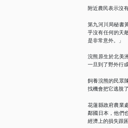
附近農民表示沒
第九河川局秘書
乎沒有任何的天
是非常意外。」
浣熊原生於北美
一旦到了野外行
飼養浣熊的民眾
找機會把它逃脫
花蓮縣政府農業
鄰國日本，他們
經濟上的損失跟