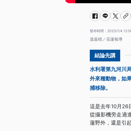
發布時間：
2023/1/4 12:5
溫嘉楷／花蓮報導
水利署第九河川
外來種動物，如
捕移除。
這是去年10月2
從攝影機旁走過
蓮野外，還是引