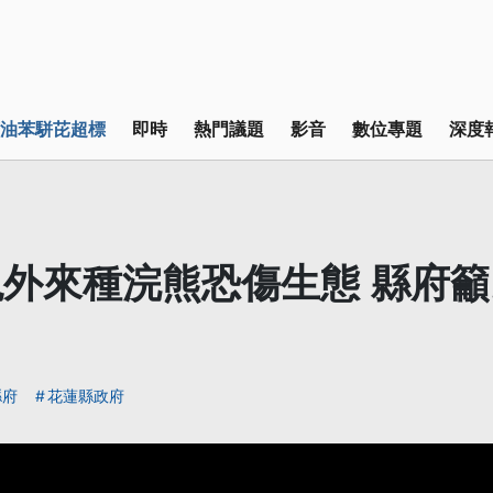
油苯駢芘超標
即時
熱門議題
影音
數位專題
深度
外來種浣熊恐傷生態 縣府
縣府
花蓮縣政府