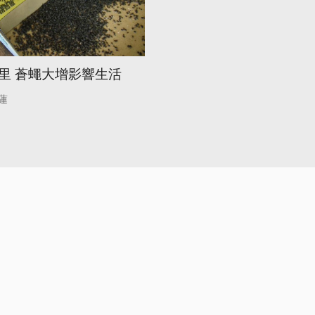
里 蒼蠅大增影響生活
蓮