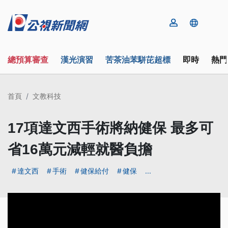
總預算審查
漢光演習
苦茶油苯駢芘超標
即時
熱門
首頁
文教科技
17項達文西手術將納健保 最多可
省16萬元減輕就醫負擔
達文西
手術
健保給付
健保
...