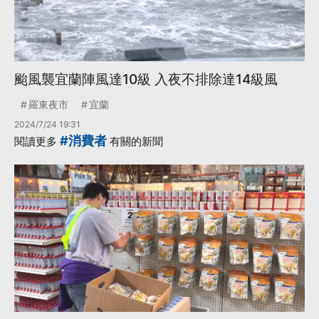
颱風襲宜蘭陣風達10級 入夜不排除達14級風
羅東夜市
宜蘭
2024/7/24 19:31
#消費者
閱讀更多
有關的新聞