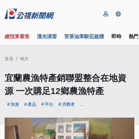
總預算審查
漢光演習
苦茶油苯駢芘超標
即時
熱門
首頁
地方
宜蘭農漁特產銷聯盟整合在地資
源 一次購足12鄉農漁特產
漁會
產品
平台
消費者
...