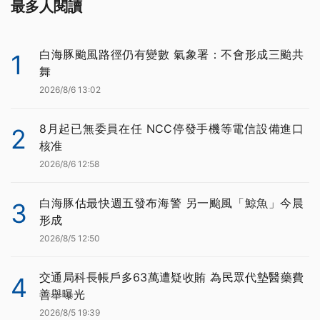
最多人閱讀
白海豚颱風路徑仍有變數 氣象署：不會形成三颱共
1
舞
2026/8/6 13:02
8月起已無委員在任 NCC停發手機等電信設備進口
2
核准
2026/8/6 12:58
白海豚估最快週五發布海警 另一颱風「鯨魚」今晨
3
形成
2026/8/5 12:50
交通局科長帳戶多63萬遭疑收賄 為民眾代墊醫藥費
4
善舉曝光
2026/8/5 19:39