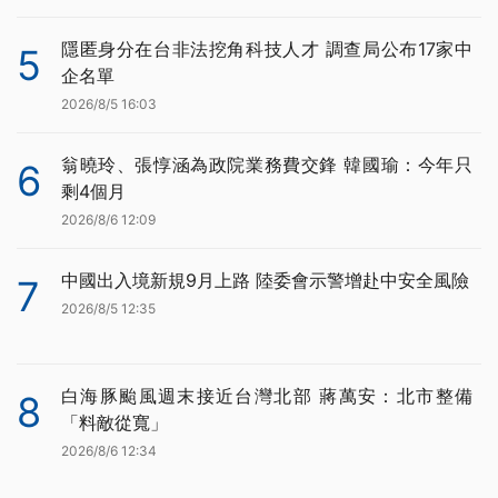
隱匿身分在台非法挖角科技人才 調查局公布17家中
5
企名單
2026/8/5 16:03
翁曉玲、張惇涵為政院業務費交鋒 韓國瑜：今年只
6
剩4個月
2026/8/6 12:09
中國出入境新規9月上路 陸委會示警增赴中安全風險
7
2026/8/5 12:35
白海豚颱風週末接近台灣北部 蔣萬安：北市整備
8
「料敵從寬」
2026/8/6 12:34