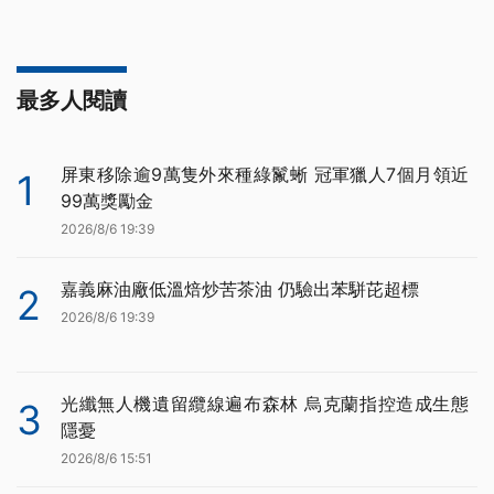
最多人閱讀
屏東移除逾9萬隻外來種綠鬣蜥 冠軍獵人7個月領近
1
99萬獎勵金
2026/8/6 19:39
嘉義麻油廠低溫焙炒苦茶油 仍驗出苯駢芘超標
2
2026/8/6 19:39
光纖無人機遺留纜線遍布森林 烏克蘭指控造成生態
3
隱憂
2026/8/6 15:51