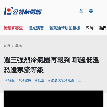
總預算審查
漢光演習
苦茶油苯駢芘超標
即時
熱門
首頁
生活
週三強烈冷氣團再報到 耶誕低溫
恐達寒流等級
等級
冷空氣
低溫
強烈大陸冷氣團
...