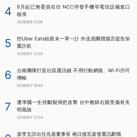
8月起已無委員在任 NCC停發手機等電信設備進口
4
核准
2026/8/6 12:58
控Uber Eats給薪未一單一計 外送員團體揚言提告加
5
重詐欺
2026/8/7 12:35
台南團隊打造社區通訊鏈 不用行動網路、Wi-Fi仍可
6
傳輸
2026/8/7 19:40
遭準國一生持斷裂掃把攻擊 台中教師右眼受傷有失
7
明風險
2026/8/7 12:34
派李文詳出任兆基董事長 兩日後宏碁發重訊辭職