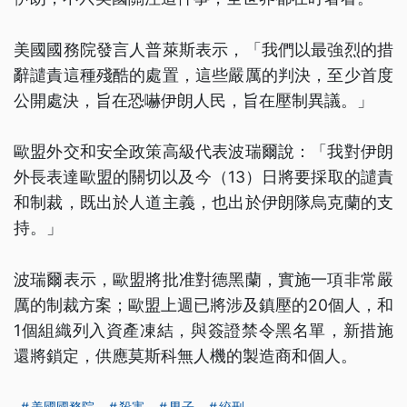
美國國務院發言人普萊斯表示，「我們以最強烈的措
辭譴責這種殘酷的處置，這些嚴厲的判決，至少首度
公開處決，旨在恐嚇伊朗人民，旨在壓制異議。」
歐盟外交和安全政策高級代表波瑞爾說：「我對伊朗
外長表達歐盟的關切以及今（13）日將要採取的譴責
和制裁，既出於人道主義，也出於伊朗隊烏克蘭的支
持。」
波瑞爾表示，歐盟將批准對德黑蘭，實施一項非常嚴
厲的制裁方案；歐盟上週已將涉及鎮壓的20個人，和
1個組織列入資產凍結，與簽證禁令黑名單，新措施
還將鎖定，供應莫斯科無人機的製造商和個人。
美國國務院
殺害
男子
絞刑
...