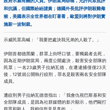
政府示威有關的人員。伊朗當局辯稱，允許民眾批評
和抗議，但國際紛紛譴責；德國外長批評伊朗殺雞儆
猴，美國表示全世界都在盯著看，歐盟則將對伊朗實
施新一波制裁。
示威民眾高喊：「我要把處決我兄弟的人殺了。」
伊朗首都德黑蘭，群眾上街呼口號，要獨裁者去死，
因為近期伊朗當局，兩度公開處決，殺害安全部隊的
民眾；一名23歲男子拉納瓦德，在遭逮捕僅僅23天
後，12號就公開執行絞刑，罪名是殺害兩名安全部隊
成員。
遭絞刑男子拉納瓦德曾指出：「我會仇視巴斯基和安
全部隊成員，是因為社群媒體的影片顯示，他們毆打
群眾和殺人，我相信所見是真的。」