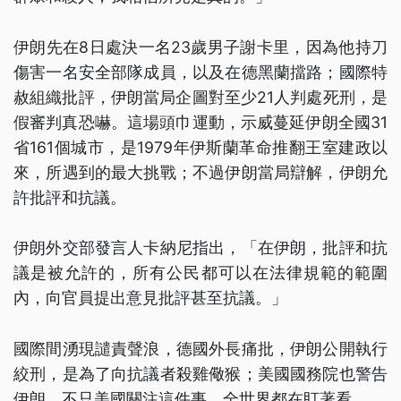
伊朗先在8日處決一名23歲男子謝卡里，因為他持刀
傷害一名安全部隊成員，以及在德黑蘭擋路；國際特
赦組織批評，伊朗當局企圖對至少21人判處死刑，是
假審判真恐嚇。這場頭巾運動，示威蔓延伊朗全國31
省161個城市，是1979年伊斯蘭革命推翻王室建政以
來，所遇到的最大挑戰；不過伊朗當局辯解，伊朗允
許批評和抗議。
伊朗外交部發言人卡納尼指出，「在伊朗，批評和抗
議是被允許的，所有公民都可以在法律規範的範圍
內，向官員提出意見批評甚至抗議。」
國際間湧現譴責聲浪，德國外長痛批，伊朗公開執行
絞刑，是為了向抗議者殺雞儆猴；美國國務院也警告
伊朗，不只美國關注這件事，全世界都在盯著看。