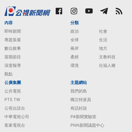
內容
分類
即時新聞
政治
社會
專題策展
全球
生活
數位敘事
兩岸
地方
當期節目
產經
文教科技
深度報導
環境
社福人權
觀點
公廣集團
主題網站
公共電視
我們的島
PTS TW
獨立特派員
公視台語台
有話好說
中華電視公司
P#新聞實驗室
客家電視台
PNN新聞議題中心