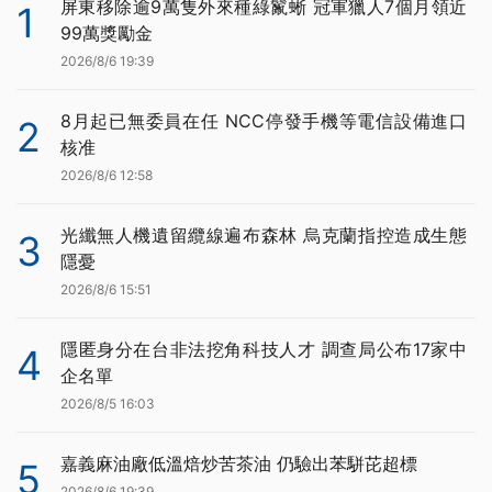
屏東移除逾9萬隻外來種綠鬣蜥 冠軍獵人7個月領近
1
99萬獎勵金
2026/8/6 19:39
8月起已無委員在任 NCC停發手機等電信設備進口
2
核准
2026/8/6 12:58
光纖無人機遺留纜線遍布森林 烏克蘭指控造成生態
3
隱憂
2026/8/6 15:51
隱匿身分在台非法挖角科技人才 調查局公布17家中
4
企名單
2026/8/5 16:03
嘉義麻油廠低溫焙炒苦茶油 仍驗出苯駢芘超標
5
2026/8/6 19:39