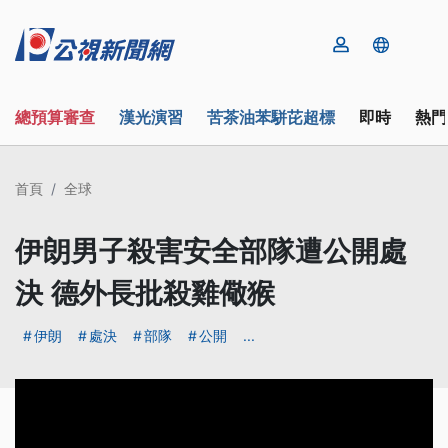
總預算審查
漢光演習
苦茶油苯駢芘超標
即時
熱門
首頁
全球
伊朗男子殺害安全部隊遭公開處
決 德外長批殺雞儆猴
伊朗
處決
部隊
公開
...