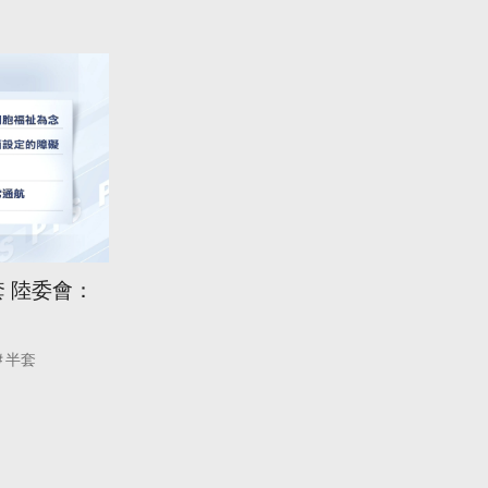
 陸委會：
半套