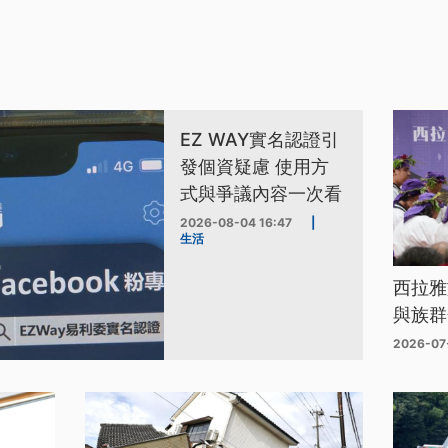
EZ WAY實名認證引
發個資疑慮 使用方
式與爭議內容一次看
2026-08-04 16:47
|
生活
西拉雅
與族群
2026-07