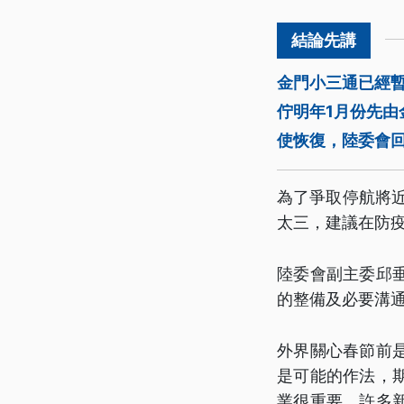
金門小三通已經
佇明年1月份先
使恢復，陸委會
為了爭取停航將
太三，建議在防
陸委會副主委邱
的整備及必要溝
外界關心春節前
是可能的作法，
業很重要，許多