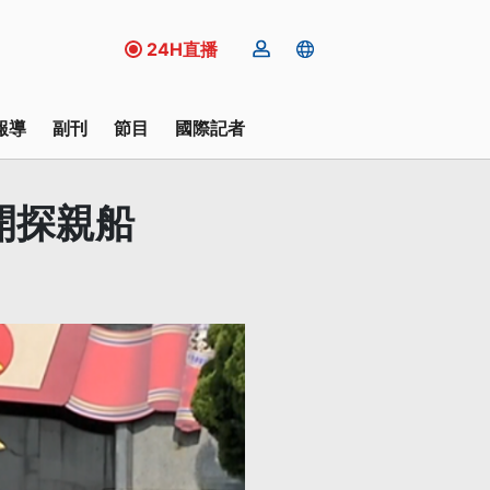
24H直播
報導
副刊
節目
國際記者
開探親船