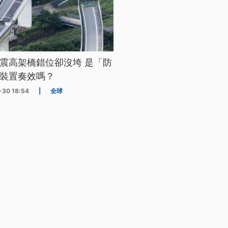
震高架橋錯位卻沒垮 是「防
裝置奏效嗎？
-30 18:54
|
全球