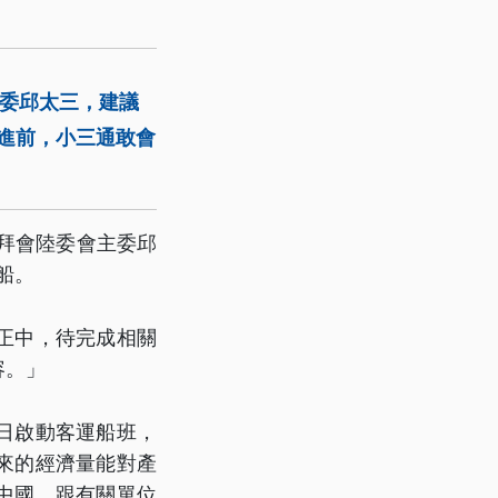
主委邱太三，建議
進前，小三通敢會
拜會陸委會主委邱
船。
正中，待完成相關
容。」
日啟動客運船班，
來的經濟量能對產
中國、跟有關單位