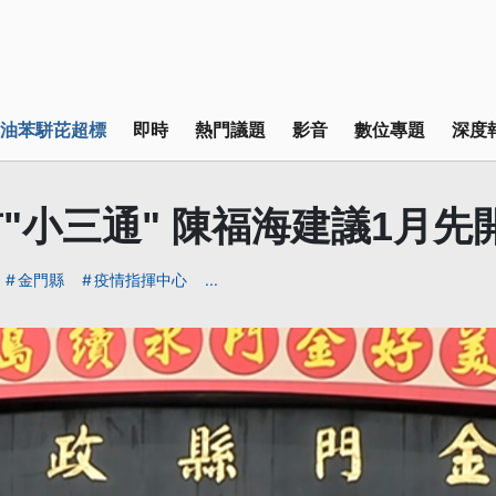
油苯駢芘超標
即時
熱門議題
影音
數位專題
深度
"小三通" 陳福海建議1月先
金門縣
疫情指揮中心
...