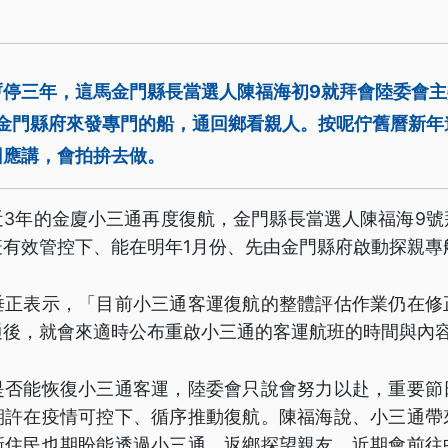
暫停三年，這馬金門縣長當選人陳福海初9就拜會陸委會
由金門縣府來發專門的船，通回鄉看親人。按呢佇舊曆新年
回應講，會拍拚去做。
近3年的金廈小三通再度復航，金門縣長當選人陳福海9號
疫有效管控下、能在明年1月份、先由金門縣府啟動探親專
垂正表示，「目前小三通客運復航的整體評估作業仍在修
通後，就會來適時公布重啟小三通的客運航班的時間與內
是否能恢復小三通客運，陸委會只說會努力以赴，重要節
期許在疫情可控下、循序推動復航。陳福海說、小三通帶
新住民也期盼能透過小三通、返鄉探望親友，近期會前往