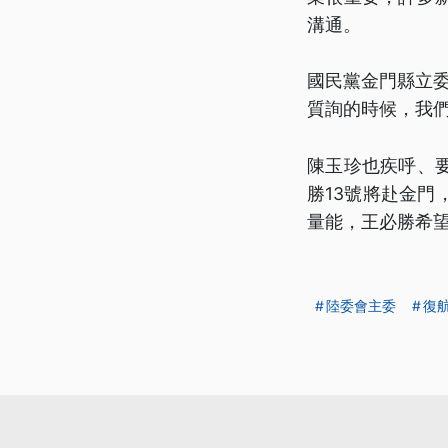
溝通。
國民黨金門縣立
質詢的時候，我
陳玉珍也疾呼、
勝13號將赴金
量能，王必勝希
陸委會主委
復