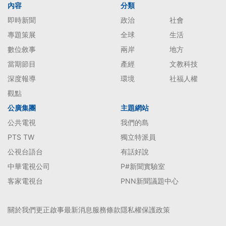
內容
分類
即時新聞
政治
社會
專題策展
全球
生活
數位敘事
兩岸
地方
當期節目
產經
文教科技
深度報導
環境
社福人權
觀點
公廣集團
主題網站
公共電視
我們的島
PTS TW
獨立特派員
公視台語台
有話好說
中華電視公司
P#新聞實驗室
客家電視台
PNN新聞議題中心
關於我們
更正啟事
最新消息
服務條款
隱私權保護政策