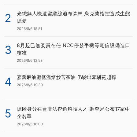
光纖無人機遺留纜線遍布森林 烏克蘭指控造成生態
2
隱憂
2026/8/6 15:51
8月起已無委員在任 NCC停發手機等電信設備進口
3
核准
2026/8/6 12:58
嘉義麻油廠低溫焙炒苦茶油 仍驗出苯駢芘超標
4
2026/8/6 19:39
隱匿身分在台非法挖角科技人才 調查局公布17家中
5
企名單
2026/8/5 16:03