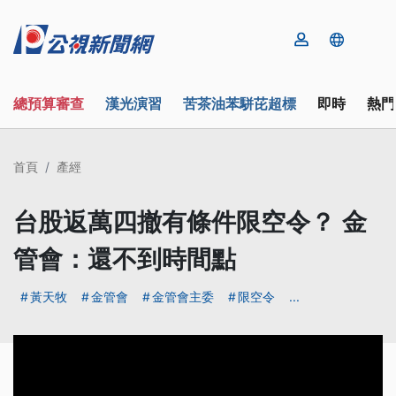
總預算審查
漢光演習
苦茶油苯駢芘超標
即時
熱門
首頁
產經
台股返萬四撤有條件限空令？ 金
管會：還不到時間點
黃天牧
金管會
金管會主委
限空令
...