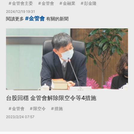
金管會主委
金管會
金融業
彭金隆
2024/12/19 19:31
#金管會
閱讀更多
有關的新聞
台股回穩 金管會解除限空令等4措施
金管會
限空令
措施
2023/2/24 07:57