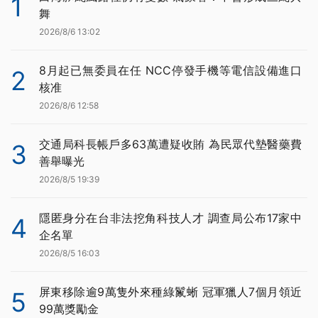
1
舞
2026/8/6 13:02
8月起已無委員在任 NCC停發手機等電信設備進口
2
核准
2026/8/6 12:58
交通局科長帳戶多63萬遭疑收賄 為民眾代墊醫藥費
3
善舉曝光
2026/8/5 19:39
隱匿身分在台非法挖角科技人才 調查局公布17家中
4
企名單
2026/8/5 16:03
屏東移除逾9萬隻外來種綠鬣蜥 冠軍獵人7個月領近
5
99萬獎勵金