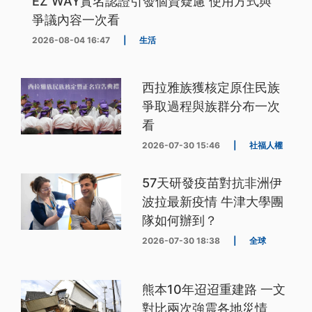
EZ WAY實名認證引發個資疑慮 使用方式與
爭議內容一次看
2026-08-04 16:47
|
生活
西拉雅族獲核定原住民族
爭取過程與族群分布一次
看
2026-07-30 15:46
|
社福人權
57天研發疫苗對抗非洲伊
波拉最新疫情 牛津大學團
隊如何辦到？
2026-07-30 18:38
|
全球
熊本10年迢迢重建路 一文
對比兩次強震各地災情