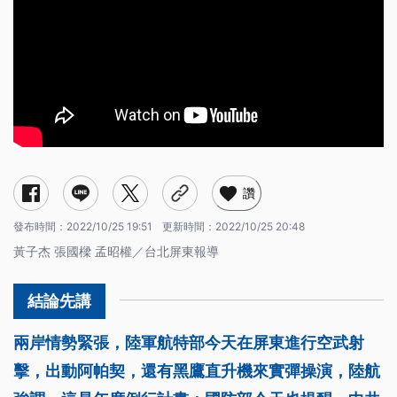
讚
發布時間：
2022/10/25 19:51
更新時間：
2022/10/25 20:48
黃子杰 張國樑 孟昭權／台北屏東報導
兩岸情勢緊張，陸軍航特部今天在屏東進行空武射
擊，出動阿帕契，還有黑鷹直升機來實彈操演，陸航