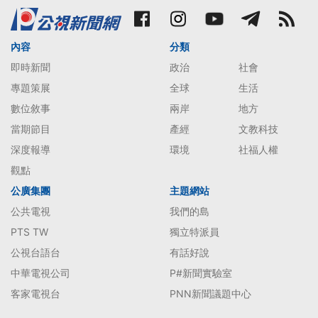
內容
分類
即時新聞
政治
社會
專題策展
全球
生活
數位敘事
兩岸
地方
當期節目
產經
文教科技
深度報導
環境
社福人權
觀點
公廣集團
主題網站
公共電視
我們的島
PTS TW
獨立特派員
公視台語台
有話好說
中華電視公司
P#新聞實驗室
客家電視台
PNN新聞議題中心