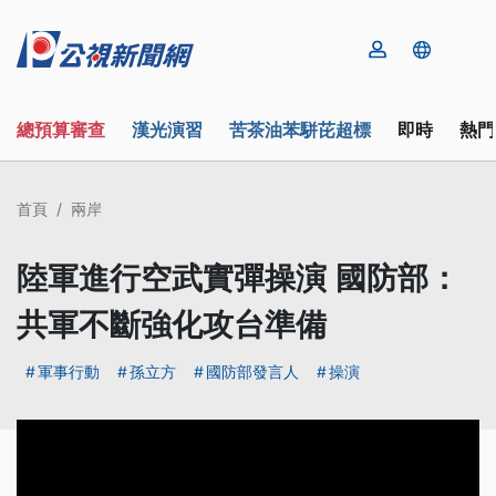
總預算審查
漢光演習
苦茶油苯駢芘超標
即時
熱門
首頁
兩岸
陸軍進行空武實彈操演 國防部：
共軍不斷強化攻台準備
軍事行動
孫立方
國防部發言人
操演