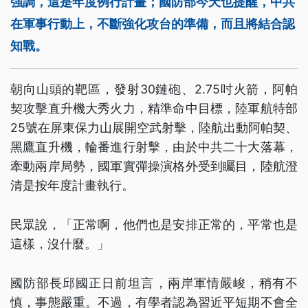
強調，這是年度例行計畫；國防部今天也提醒，中共
在軍事行動上，不斷強化攻台的準備，而且將結合認
知戰。
朝向山頭的靶區，發射30鏈砲、2.75吋火箭，阿帕
契攻擊直升機大秀火力，精準命中目標，陸軍航特部
25號在屏東保力山展開空武射擊，陸航出動阿帕契、
黑鷹直升機，輪番進行射擊，由於中共二十大落幕，
牽動兩岸局勢，國軍實彈操演格外受到矚目，陸航澄
清是按年度計畫執行。
民眾說，「正常啊，他們也是安排正常的，平常也是
這樣，沒什麼。」
國防部長邱國正日前坦言，兩岸軍情嚴峻，稍有不
慎，事態嚴重。不過，有學者認為習近平短期不會全