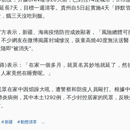
延長7天，目標一週清零。貴州自5日起實施4天「靜默
資，餓三天沒吃到飯。
官方表示，新疆、海南疫情防控成效顯著，「風險總體可控
，不少網友在微博揭露封城慘況，孩童高燒40度無法送醫
隨即"被消失"。
網路)表示：「在家一個多月，就莫名其妙地就延了，然
，人家竟然在睡覺呢。」
民眾在家中因煩躁大吼，遭警察和防疫人員毆打。根據中
冠肺炎病例，其中本土1292例，不少封控居家的民眾，反
封。
新疆
動態清零
...