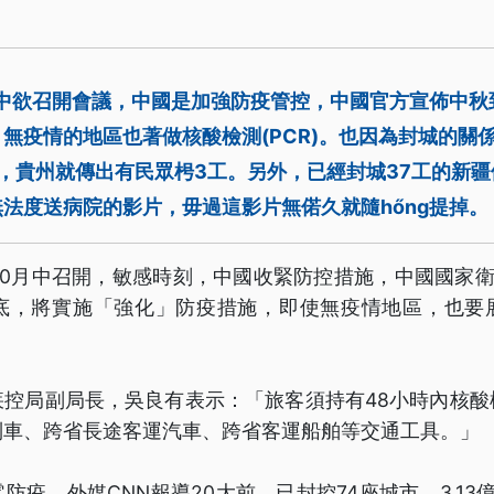
月中欲召開會議，中國是加強防疫管控，中國官方宣佈中秋
無疫情的地區也著做核酸檢測(PCR)。也因為封城的關
，貴州就傳出有民眾枵3工。另外，已經封城37工的新
法度送病院的影片，毋過這影片無偌久就隨hőng提掉。
10月中召開，敏感時刻，中國收緊防控措施，中國國家衛
月底，將實施「強化」防疫措施，即使無疫情地區，也要
疾控局副局長，吳良有表示：「旅客須持有48小時內核酸
列車、跨省長途客運汽車、跨省客運船舶等交通工具。」
防疫，外媒CNN報導20大前，已封控74座城市，3.13