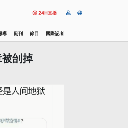
24H直播
報導
副刊
節目
國際記者
章被刣掉