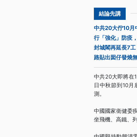
中共20大佇10
行「強化」防疫，
封城閣再延長7工
路貼出囡仔發燒無
中共20大即將在
日中秋節到10
測。
中國國家衛健委
坐飛機、高鐵、
中國堅持動態清零