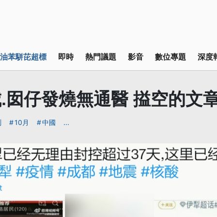
油苯駢芘超標
即時
熱門議題
影音
數位專題
深度
.囡仔發燒無通醫 搤空的文
測
10月
中國
...