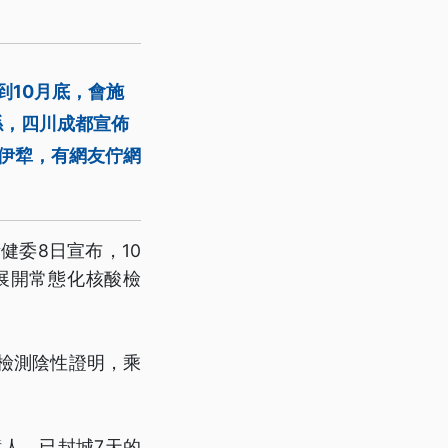
到10月底，會施
係，四川成都宣佈
疆伊犂，有網友佇網
健委8日宣布，10
展開常態化核酸檢
檢測陰性證明，乘
億人，已封城7天的