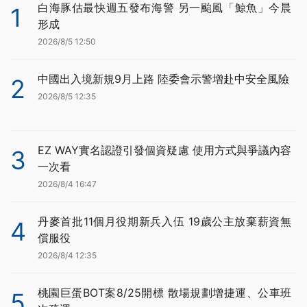
白海豚估最快週五發布海警 另一颱風「鯨魚」今晨
1
形成
2026/8/5 12:50
中國出入境新規9月上路 陸委會示警增赴中安全風險
2
2026/8/5 12:35
EZ WAY實名認證引發個資疑慮 使用方式與爭議內容
3
一次看
2026/8/4 16:47
丹麥首批11個月役期新兵入伍 19歲公主放棄薪資無
4
償服役
2026/8/4 12:35
桃園巨蛋BOT案8/25開標 散場規劃增捷運、公車班
5