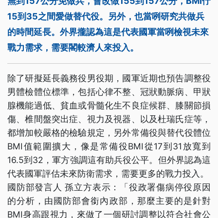
無到157公分免做兵，會改做155到157公分，BMI佇
15到35之間愛做替代役。另外，也當咧研究共做兵
的時間延長。外界攏認為這是代表國軍當咧檢視未來
戰力需求，需要閣較濟人來投入。
除了研擬延長義務役男役期，國軍近期也預告調整役
男體檢體位標準，包括心律不整、冠狀動脈病、甲狀
腺機能過低、貧血或骨髓化生不良症候群、膝關節損
傷、椎間盤突出症、視力及視器、以及杜瑞氏症等，
都增加較嚴格的檢驗規定，另外常備役與替代役體位
BMI值範圍擴大，像是常備役BMI從17到31放寬到
16.5到32，軍方強調這有助兵役公平。但外界認為這
代表國軍評估未來防衛需求，需要更多的戰力投入。
國防部發言人 孫立方表示：「役政署傷病停役原因
的分析，由國防部會銜內政部，那麼主要的是針對
BMI身高跟視力，來做了一個研討調整以符合社會公