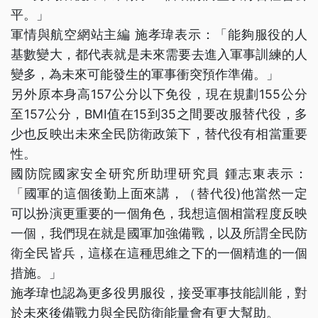
平。」
軍情與航空網站主編 施孝瑋表示：「能夠服役的人
基數變大，都代表就是未來需要去進入軍事訓練的人
變多，為未來可能發生的軍事衝突預作準備。」
另外原本身高157公分以下免役，現在規劃155公分
至157公分，BMI值在15到35之間要改服替代役，多
少也反映出未來全民防衛政策下，替代役有相當重要
性。
國防院國家安全研究所助理研究員 鍾志東表示：
「國軍的這個後勤上面來講，（替代役)他當然一定
可以扮演更重要的一個角色，我想這個相當程度反映
一個，我們現在就是國軍加強備戰，以及所謂全民防
衛全民皆兵，這樣在這種思維之下的一個精進的一個
措施。」
施孝瑋也認為更多役男服役，接受軍事技能訓能，對
於未來後備戰力與全民防衛能量會有更大幫助。