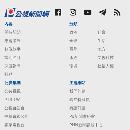
內容
分類
即時新聞
政治
社會
專題策展
全球
生活
數位敘事
兩岸
地方
當期節目
產經
文教科技
深度報導
環境
社福人權
觀點
公廣集團
主題網站
公共電視
我們的島
PTS TW
獨立特派員
公視台語台
有話好說
中華電視公司
P#新聞實驗室
客家電視台
PNN新聞議題中心