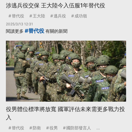
涉逃兵役交保 王大陸今入伍服1年替代役
替代役
王大陸
逃兵役
成功嶺
2025/3/13 12:31
#替代役
閱讀更多
有關的新聞
役男體位標準將放寬 國軍評估未來需更多戰力投
入
替代役
防衛
役男
國防部發言人
...