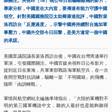
際關注。央視昨（18）晚公布日前驅離敵機的影片，
專家分析，中國意在大內宣，要傳達有能力守護中國
領空。針對美國國務院亞太助卿康達批評，中國對裴
洛西訪台「反應過度」，示警中國將持續對台施加軍
事壓力，中國外交部今日回擊，是美方違背一個中國
的承諾。
美國眾議院議長裴洛西訪台後，中國在台灣周邊舉行
軍演，引發國際關注。中國官媒央視昨日公布影片，
提到近日在東海，共軍東部戰區海軍航空兵，在一次
夜間空戰對抗訓練，驅離一架「不明國籍」的飛機，
隨即「由訓轉戰」。
軍情與航空網站主編施孝瑋指出，「大陸的軍機對不
明的第三國軍機說中文，聽的人最好也是能夠聽得