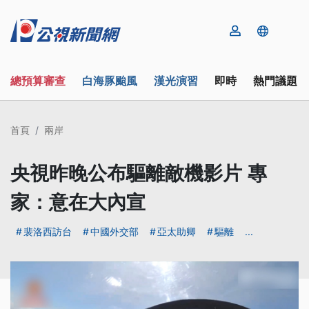
總預算審查
白海豚颱風
漢光演習
即時
熱門議題
首頁
兩岸
央視昨晚公布驅離敵機影片 專
家：意在大內宣
裴洛西訪台
中國外交部
亞太助卿
驅離
...