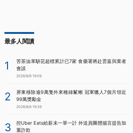
最多人閱讀
苦茶油苯駢芘超標累計已7家 食藥署將赴雲嘉與業者
1
會談
2026/8/8 19:09
屏東移除逾9萬隻外來種綠鬣蜥 冠軍獵人7個月領近
2
99萬獎勵金
2026/8/6 19:39
控Uber Eats給薪未一單一計 外送員團體揚言提告加
3
重詐欺