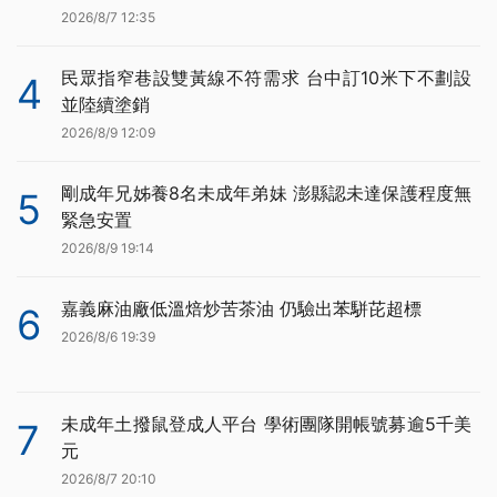
2026/8/7 12:35
民眾指窄巷設雙黃線不符需求 台中訂10米下不劃設
4
並陸續塗銷
2026/8/9 12:09
剛成年兄姊養8名未成年弟妹 澎縣認未達保護程度無
5
緊急安置
2026/8/9 19:14
嘉義麻油廠低溫焙炒苦茶油 仍驗出苯駢芘超標
6
2026/8/6 19:39
未成年土撥鼠登成人平台 學術團隊開帳號募逾5千美
7
元
2026/8/7 20:10