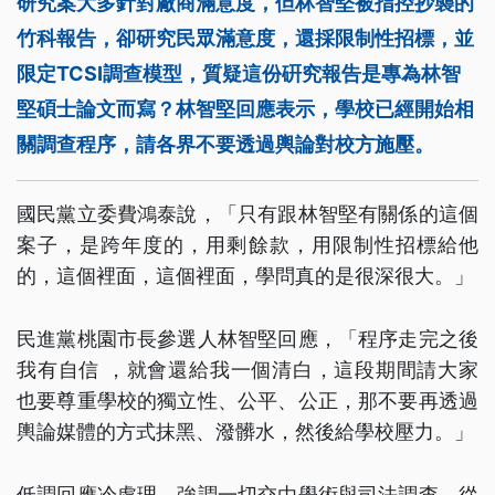
研究案大多針對廠商滿意度，但林智堅被指控抄襲的
竹科報告，卻研究民眾滿意度，還採限制性招標，並
限定TCSI調查模型，質疑這份硏究報告是專為林智
堅碩士論文而寫？林智堅回應表示，學校已經開始相
關調查程序，請各界不要透過輿論對校方施壓。
國民黨立委費鴻泰說，「只有跟林智堅有關係的這個
案子，是跨年度的，用剩餘款，用限制性招標給他
的，這個裡面，這個裡面，學問真的是很深很大。」
民進黨桃園市長參選人林智堅回應，「程序走完之後
我有自信 ，就會還給我一個清白，這段期間請大家
也要尊重學校的獨立性、公平、公正，那不要再透過
輿論媒體的方式抹黑、潑髒水，然後給學校壓力。」
低調回應冷處理，強調一切交由學術與司法調查，從