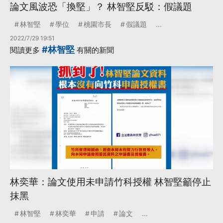
論文風波恐「換堅」？ 林智堅反駁：假議題
林智堅
學位
桃園市長
假議題
...
2022/7/29 19:51
#林智堅
閱讀更多
有關的新聞
林奕華：論文使用未申請竹科授權 林智堅籲停止
抹黑
林智堅
林奕華
申請
論文
...