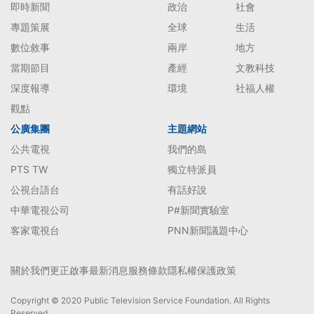
即時新聞
政治
社會
專題策展
全球
生活
數位敘事
兩岸
地方
當期節目
產經
文教科技
深度報導
環境
社福人權
觀點
公廣集團
主題網站
公共電視
我們的島
PTS TW
獨立特派員
公視台語台
有話好說
中華電視公司
P#新聞實驗室
客家電視台
PNN新聞議題中心
關於我們
更正啟事
最新消息
服務條款
隱私權保護政策
Copyright © 2020 Public Television Service Foundation. All Rights
Reserved.