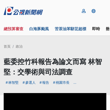
總預算審查
白海豚颱風
苦茶油苯駢芘超標
即時
熱
首頁
政治
藍委控竹科報告為論文而寫 林智
堅：交學術與司法調查
林智堅
參選人
報告
桃園市長
...