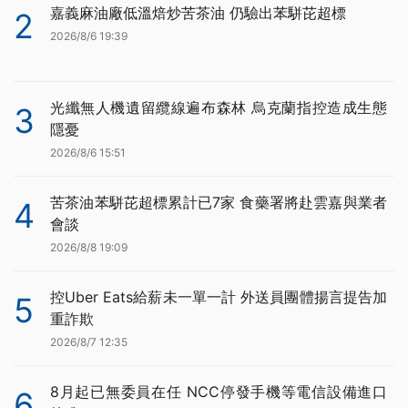
嘉義麻油廠低溫焙炒苦茶油 仍驗出苯駢芘超標
2
2026/8/6 19:39
光纖無人機遺留纜線遍布森林 烏克蘭指控造成生態
3
隱憂
2026/8/6 15:51
苦茶油苯駢芘超標累計已7家 食藥署將赴雲嘉與業者
4
會談
2026/8/8 19:09
控Uber Eats給薪未一單一計 外送員團體揚言提告加
5
重詐欺
2026/8/7 12:35
8月起已無委員在任 NCC停發手機等電信設備進口
6