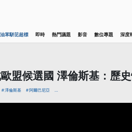
油苯駢芘超標
即時
熱門議題
影音
數位專題
深度
歐盟候選國 澤倫斯基：歷
澤倫斯基
阿爾巴尼亞
...