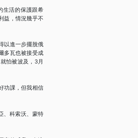
的生活的保護跟希
利益，情況幾乎不
得以進一步擺脫俄
爾多瓦也被接受成
就怕被波及，3月
好功課，但我相信
亞、科索沃、蒙特