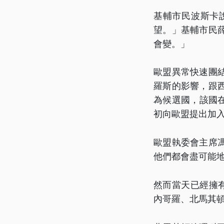
基輔市民波斯卡
望。」基輔市民
會變。」
歐盟異常快速團
羅斯的影響，跟
為候選國，該國
初向歐盟提出加
歐盟執委會主席
他們都會盡可能
然而當天已經擁
內哥羅、北馬其