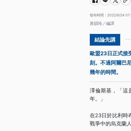
發布時間：
2022/6/24 07
黃韻玲／編譯
歐盟23日正式
刻。不過阿爾巴
幾年的時間。
澤倫斯基，「這
年。」
在23日於比利
戰爭中的烏克蘭