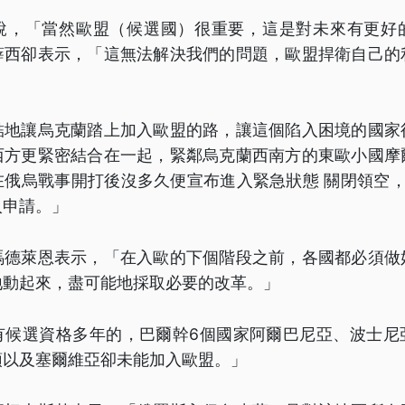
說，「當然歐盟（候選國）很重要，這是對未來有更好
薛西卻表示，「這無法解決我們的問題，歐盟捍衛自己的
結地讓烏克蘭踏上加入歐盟的路，讓這個陷入困境的國家
西方更緊密結合在一起，緊鄰烏克蘭西南方的東歐小國摩
在俄烏戰事開打後沒多久便宣布進入緊急狀態 關閉領空，
入申請。」
馮德萊恩表示，「在入歐的下個階段之前，各國都必須做
地動起來，盡可能地採取必要的改革。」
有候選資格多年的，巴爾幹6個國家阿爾巴尼亞、波士尼
頓以及塞爾維亞卻未能加入歐盟。」