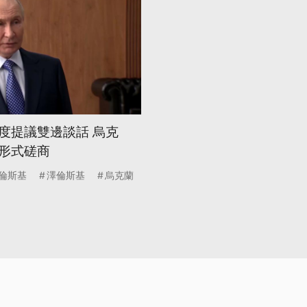
度提議雙邊談話 烏克
形式磋商
倫斯基
澤倫斯基
烏克蘭