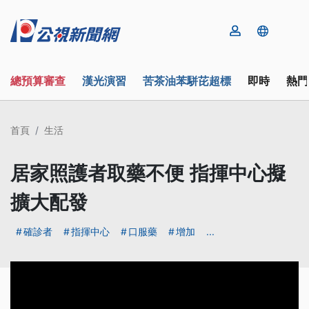
總預算審查
漢光演習
苦茶油苯駢芘超標
即時
熱門
首頁
生活
居家照護者取藥不便 指揮中心擬
擴大配發
確診者
指揮中心
口服藥
增加
...