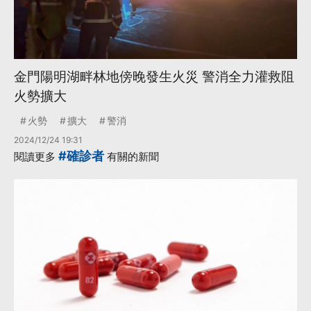
金門陽明湖畔林地傍晚發生火災 警消全力灌救阻
火勢擴大
火勢
擴大
警消
2024/12/24 19:31
#確診者
閱讀更多
有關的新聞