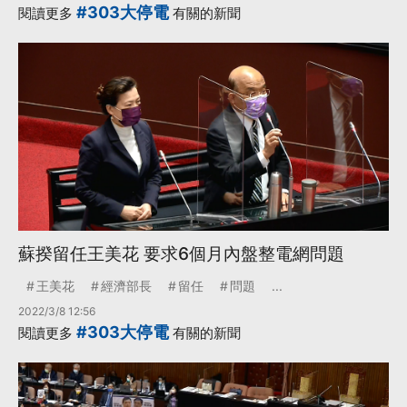
#303大停電
閱讀更多
有關的新聞
蘇揆留任王美花 要求6個月內盤整電網問題
王美花
經濟部長
留任
問題
...
2022/3/8 12:56
#303大停電
閱讀更多
有關的新聞