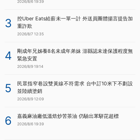
2026/8/6 19:39
控Uber Eats給薪未一單一計 外送員團體揚言提告加
3
重詐欺
2026/8/7 12:35
剛成年兄姊養8名未成年弟妹 澎縣認未達保護程度無
4
緊急安置
2026/8/9 19:14
民眾指窄巷設雙黃線不符需求 台中訂10米下不劃設
5
並陸續塗銷
2026/8/9 12:09
嘉義麻油廠低溫焙炒苦茶油 仍驗出苯駢芘超標
6
2026/8/6 19:39