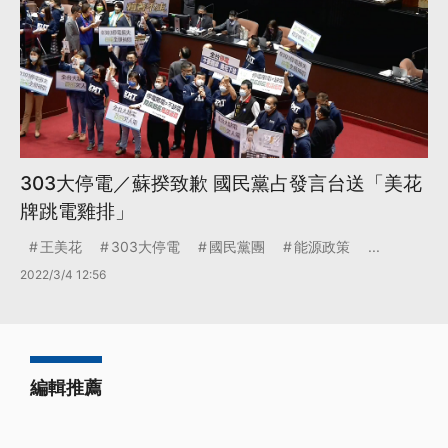
303大停電／蘇揆致歉 國民黨占發言台送「美花
牌跳電雞排」
王美花
303大停電
國民黨團
能源政策
...
2022/3/4 12:56
編輯推薦