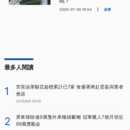
嗎？
2026-07-30 18:54
|
全球
最多人閱讀
苦茶油苯駢芘超標累計已7家 食藥署將赴雲嘉與業者
1
會談
2026/8/8 19:09
屏東移除逾9萬隻外來種綠鬣蜥 冠軍獵人7個月領近
2
99萬獎勵金