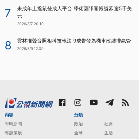
未成年土撥鼠登成人平台 學術團隊開帳號募逾5千美
7
元
2026/8/7 20:10
雲林推聲音照相科技執法 9成告發為機車改裝排氣管
8
2026/8/9 12:09
內容
分類
即時新聞
政治
社會
專題策展
全球
生活