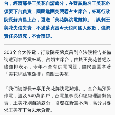
台，經濟部長王美花自請處分，在野黨點名王美花必
須要下台負責，國民黨團突襲霸占主席台，杯葛行政
院長蘇貞昌上台，還送「美花牌跳電雞排」，諷刺王
美花失信失責，不過蘇貞昌今天也向國人致歉，強調
責任必追究，不會護短。
303全台大停電，行政院長蘇貞昌到立法院報告並備
詢遭到在野黨杯葛、占領主席台，由於王美花曾經以
賭雞排表示，今年不會有供電問題，國民黨團拿著
「美花牌跳電雞排」包圍王美花。
「我們請部長來享用美花牌跳電雞排。」全台無預警
停電，波及549萬多戶，台電董事長和總經理請辭負
責，王美花則自請處分，引發在野黨不滿，高分貝要
求王美花下台以示負責。