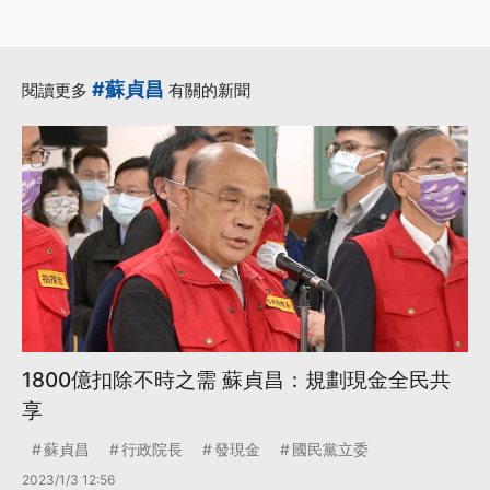
#蘇貞昌
閱讀更多
有關的新聞
1800億扣除不時之需 蘇貞昌：規劃現金全民共
享
蘇貞昌
行政院長
發現金
國民黨立委
2023/1/3 12:56