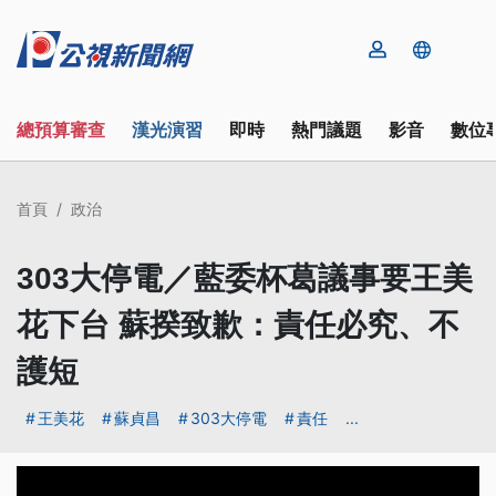
總預算審查
漢光演習
即時
熱門議題
影音
數位
首頁
政治
303大停電／藍委杯葛議事要王美
花下台 蘇揆致歉：責任必究、不
護短
王美花
蘇貞昌
303大停電
責任
...