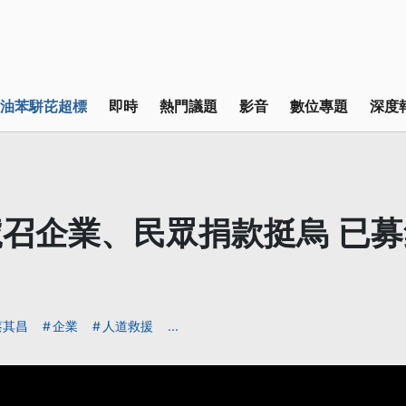
油苯駢芘超標
即時
熱門議題
影音
數位專題
深度
召企業、民眾捐款挺烏 已募
蔡其昌
企業
人道救援
...