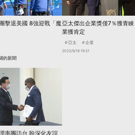
團擊退美國 8強迎戰「魔
亞太傑出企業獎僅7％獲青睞
業獲肯定
亞太
企業
2023/9/18 19:31
關的新聞
理率團訪台 盼深化友誼