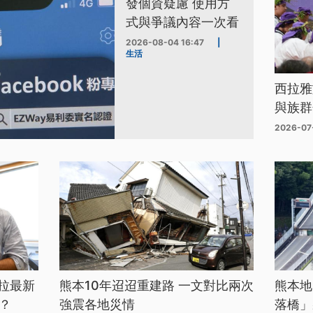
發個資疑慮 使用方
式與爭議內容一次看
2026-08-04 16:47
|
生活
西拉雅
與族群
2026-07
拉最新
熊本10年迢迢重建路 一文對比兩次
熊本地
？
強震各地災情
落橋」