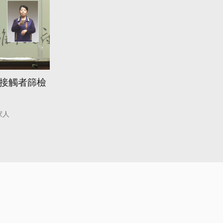
園接觸者篩檢
家人