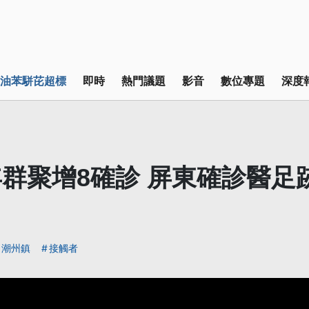
油苯駢芘超標
即時
熱門議題
影音
數位專題
深度
群聚增8確診 屏東確診醫足
潮州鎮
接觸者