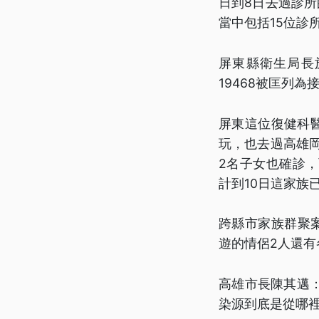
日到8日去過診所
當中包括15位診
屏東縣衛生局長施
19468被匡列
屏東這位復健科
玩，也去過高雄
2名子女也確診
計到10日這家族
跨縣市家族群聚
遊的情侶2人還
高雄市長陳其邁
染源到底是從哪