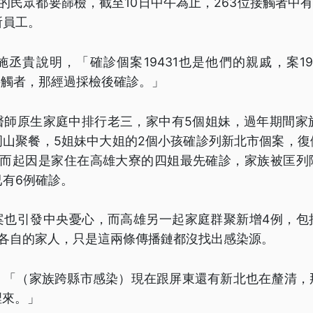
的民眾都要篩檢，截至10日中午為止，263位接觸者中有2
所員工。
丞貴說明，「確診個案19431也是他們的親戚，案1944
為接觸者，那經過採檢後確診。」
醫師原生家庭中排行老三，家中有5個姐妹，過年期間家族
岡山聚餐，5姐妹中大姐的2個小孩確診列新北市個案，復
，而起因是家住在高雄大寮的四姐最先確診，家族被匡列
已有6例確診。
案也引發中央憂心，而高雄另一起家庭群聚新增4例，包
有各自的家人，只是這兩條傳播鏈都沒找出感染源。
：「（家族跨縣市感染）現在跟屏東還有新北也在釐清，
裡來。」