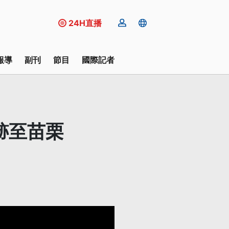
24H直播
報導
副刊
節目
國際記者
跡至苗栗