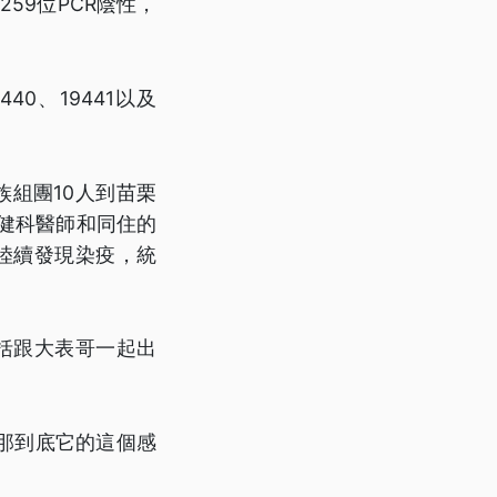
59位PCR陰性，
0、19441以及
組團10人到苗栗
健科醫師和同住的
陸續發現染疫，統
括跟大表哥一起出
那到底它的這個感