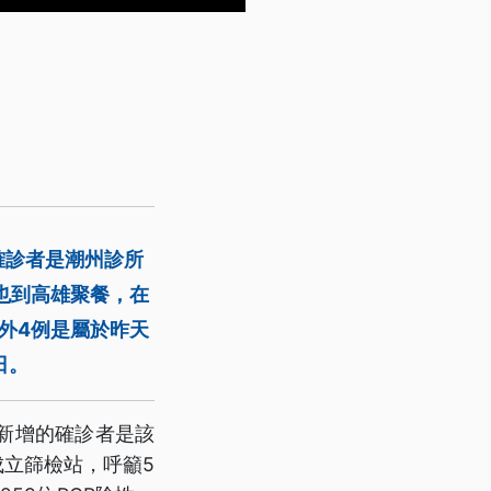
確診者是潮州診所
也到高雄聚餐，在
外4例是屬於昨天
日。
新增的確診者是該
成立篩檢站，呼籲5