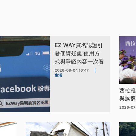
EZ WAY實名認證引
發個資疑慮 使用方
式與爭議內容一次看
2026-08-04 16:47
|
生活
西拉雅
與族群
2026-07