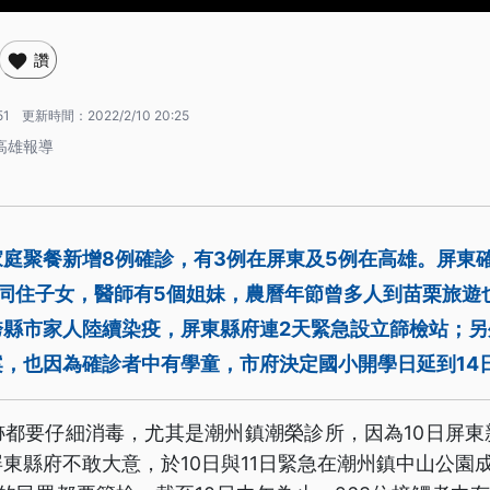
讚
51
更新時間：
2022/2/10 20:25
高雄報導
庭聚餐新增8例確診，有3例在屏東及5例在高雄。屏東
名同住子女，醫師有5個姐妹，農曆年節曾多人到苗栗旅遊
跨縣市家人陸續染疫，屏東縣府連2天緊急設立篩檢站；另
，也因為確診者中有學童，市府決定國小開學日延到14
跡都要仔細消毒，尤其是潮州鎮潮榮診所，因為10日屏東
東縣府不敢大意，於10日與11日緊急在潮州鎮中山公園