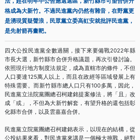
法，趕在明年中公告應選選區，新竹縣市可望合併升
格成為大新竹。不過民進黨內仍然有雜音，在野黨更
是湧現質疑聲浪，民眾黨立委高虹安就批評民進黨，
是先射箭再畫靶。
四大公投民進黨全數過關，接下來要備戰2022年縣
市長大選，新竹縣市合併升格議題，再次引發討論。
依照現行地方制度法規定，成為直轄市的條件，不但
人口要達125萬人以上，而且在政經等區域發展上有
特殊需要。而新竹縣市總人口只有100多萬，因此，
民進黨立法院黨團總召柯建銘提案修法，將「且」改
成「或」，不但為大新竹解套，有望升格的還包括彰
化縣市合併，以及雲嘉嘉合併。
民進黨立院黨團總召柯建銘表示，以現在的結構，從
公投結果來看，對民進黨來講是一個極大挑戰，絕對