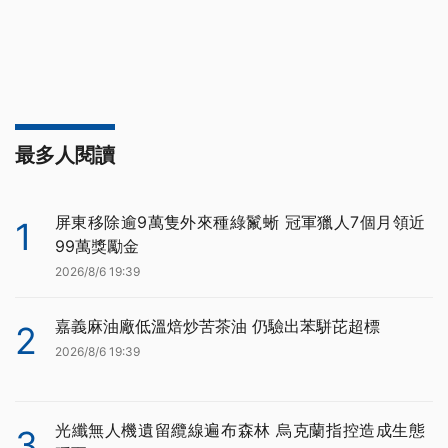
最多人閱讀
屏東移除逾9萬隻外來種綠鬣蜥 冠軍獵人7個月領近
1
99萬獎勵金
2026/8/6 19:39
嘉義麻油廠低溫焙炒苦茶油 仍驗出苯駢芘超標
2
2026/8/6 19:39
光纖無人機遺留纜線遍布森林 烏克蘭指控造成生態
3