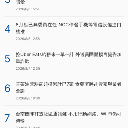
隱憂
2026/8/6 15:51
8月起已無委員在任 NCC停發手機等電信設備進口
4
核准
2026/8/6 12:58
控Uber Eats給薪未一單一計 外送員團體揚言提告加
5
重詐欺
2026/8/7 12:35
苦茶油苯駢芘超標累計已7家 食藥署將赴雲嘉與業者
6
會談
2026/8/8 19:09
台南團隊打造社區通訊鏈 不用行動網路、Wi-Fi仍可
7
傳輸
2026/8/7 19:40