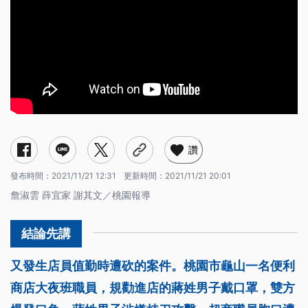
讚
發布時間：
2021/11/21 12:31
更新時間：
2021/11/21 20:01
詹淑雲 薛宜家 謝其文／桃園報導
又發生店員值勤時遭砍的案件。桃園市龜山一名便利
商店大夜班職員，規勸進店的蔣姓男子戴口罩，雙方