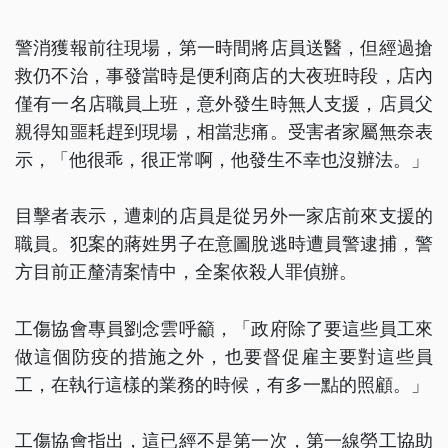
警消獲報前往現場，第一時間將店員送醫，但經過搶
救仍不治，事發當時是便利商店的大夜班時段，店內
僅有一名店職員上班，意外發生時無人支援，店員父
親得知噩耗趕到現場，相當悲痛。受害者家屬無奈表
示，「他很乖，很正常啊，他發生不幸也沒辦法。」
目擊者表示，遭刺的店員是從另外一家店前來支援的
職員。犯案的蔣姓男子在意圖脫逃時遭員警逮捕，警
方目前正釐清案情中，全案依殺人罪偵辦。
工傷協會專員劉念雲呼籲，「政府除了要這些員工來
做這個防疫的措施之外，也要督促雇主要對這些員
工，在執行這樣的業務的時候，有多一點的照顧。」
工傷協會指出，這已經不是第一次，第一線勞工協助