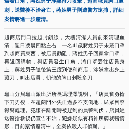
爆發口角，蔣姓男子涉嫌持刀攻擊，超商職員胸口遭
刺，送醫後不治身亡，蔣姓男子則遭警方逮捕，詳細
案情將進一步釐清。
超商店門口拉起封鎖線，大樓清潔人員前來清理血
漬，週日凌晨四點左右，一名41歲蔣姓男子未戴口罩
到超商買東西，被店員勸阻，蔣姓男子回家拿口罩，
再返回購物，與店員發生口角，將口罩丟往店員身
上，蔣姓男子隨後第三度到便利商店，涉嫌拿出身上
藏刀，叫出店員，朝他的胸口刺殺多刀。
龜山分局龜山派出所所長馮理澤說明，「店員奮勇搶
下刀刃後，在超商門外失血過多不支倒地，民眾目擊
報警處理。犯嫌在離開時被趕到的員警制伏，店員經
送醫搶救後仍宣告不治，犯嫌疑似有精神疾病就醫情
形，目前案情釐清中，全案依殺人罪偵辦。」