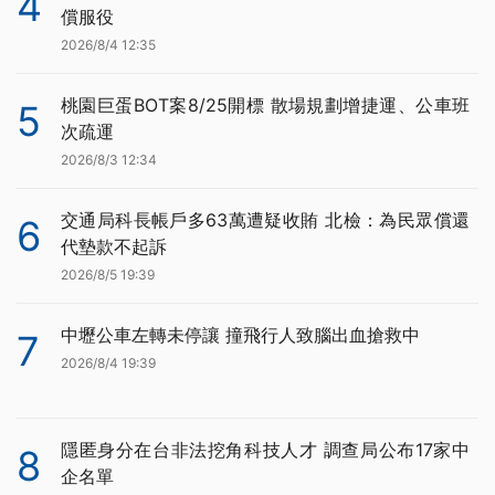
4
償服役
2026/8/4 12:35
桃園巨蛋BOT案8/25開標 散場規劃增捷運、公車班
5
次疏運
2026/8/3 12:34
交通局科長帳戶多63萬遭疑收賄 北檢：為民眾償還
6
代墊款不起訴
2026/8/5 19:39
中壢公車左轉未停讓 撞飛行人致腦出血搶救中
7
2026/8/4 19:39
隱匿身分在台非法挖角科技人才 調查局公布17家中
8
企名單