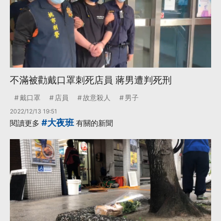
不滿被勸戴口罩刺死店員 蔣男遭判死刑
戴口罩
店員
故意殺人
男子
2022/12/13 19:51
#大夜班
閱讀更多
有關的新聞