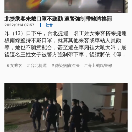
北捷乘客未戴口罩不聽勸 遭警強制帶離將挨罰
2022/9/14 07:57
|
社會
昨（13）日下午，台北捷運一名王姓女乘客搭乘捷運
板南線堅持不戴口罩，就算其他乘客或車站人員勸
導，她也不願意配合，甚至還在車廂裡大吼大叫，最
後這名王姓女子被警方強制帶下車，後續將依《傳染
病防治法》處3000到1萬5000元罰鍰。台北市捷運
女乘客
台北捷運
傳染病防治法
海上颱風警報
警察隊第三分隊小隊長王恩祥指出，「一名女性乘客
未戴口罩，搭乘市政府站往忠孝復興站列車，捷運接
獲通報後立即到場，惟該名女乘客拒不配合，並拒絕
出示證件及身分資料，經通報