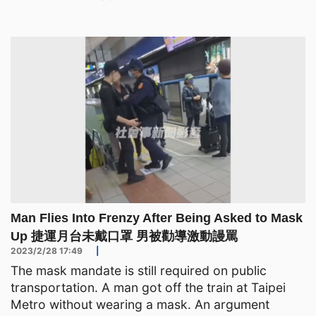
Man Flies Into Frenzy After Being Asked to Mask
Up 捷運月台未戴口罩 男被勸導激動謾罵
2023/2/28 17:49
|
The mask mandate is still required on public
transportation. A man got off the train at Taipei
Metro without wearing a mask. An argument