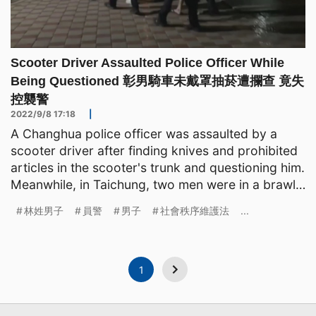
Scooter Driver Assaulted Police Officer While
Being Questioned 彰男騎車未戴罩抽菸遭攔查 竟失
控襲警
2022/9/8 17:18
|
A Changhua police officer was assaulted by a
scooter driver after finding knives and prohibited
articles in the scooter's trunk and questioning him.
Meanwhile, in Taichung, two men were in a brawl
aft
林姓男子
員警
男子
社會秩序維護法
...
1