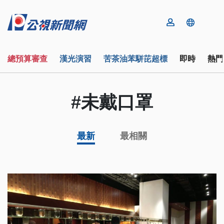
總預算審查
漢光演習
苦茶油苯駢芘超標
即時
熱門
#未戴口罩
最新
最相關