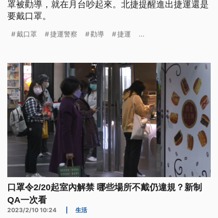
罩被勸導，就在月台吵起來。北捷提醒進出捷運還是
要戴口罩。
戴口罩
捷運警察
勸導
捷運
...
口罩令2/20起室內解禁 哪些場所不戴仍違規？新制
QA一次看
2023/2/10 10:24
|
生活