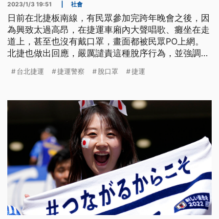
2023/1/3 19:51
|
社會
日前在北捷板南線，有民眾參加完跨年晚會之後，因
為興致太過高昂，在捷運車廂內大聲唱歌、癱坐在走
道上，甚至也沒有戴口罩，畫面都被民眾PO上網。
北捷也做出回應，嚴厲譴責這種脫序行為，並強調已
經觸法。
台北捷運
捷運警察
脫口罩
捷運