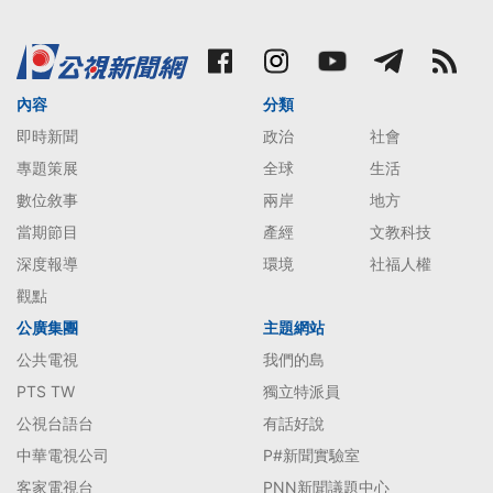
內容
分類
即時新聞
政治
社會
專題策展
全球
生活
數位敘事
兩岸
地方
當期節目
產經
文教科技
深度報導
環境
社福人權
觀點
公廣集團
主題網站
公共電視
我們的島
PTS TW
獨立特派員
公視台語台
有話好說
中華電視公司
P#新聞實驗室
客家電視台
PNN新聞議題中心