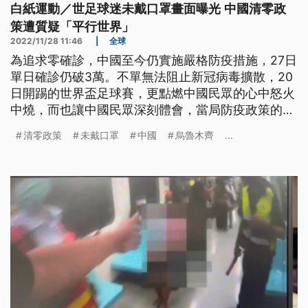
白紙運動／世足球迷未戴口罩畫面曝光 中國清零政
策遭質疑「平行世界」
2022/11/28 11:46
|
全球
為追求零確診，中國至今仍實施嚴格防疫措施，27日
單日確診仍破3萬。不單無法阻止新冠病毒擴散，20
日開踢的世界盃足球賽，更點燃中國民眾的心中怒火
中燒，而也讓中國民眾深刻體會，當局防疫政策的不
合理和荒謬。
清零政策
未戴口罩
中國
烏魯木齊
...