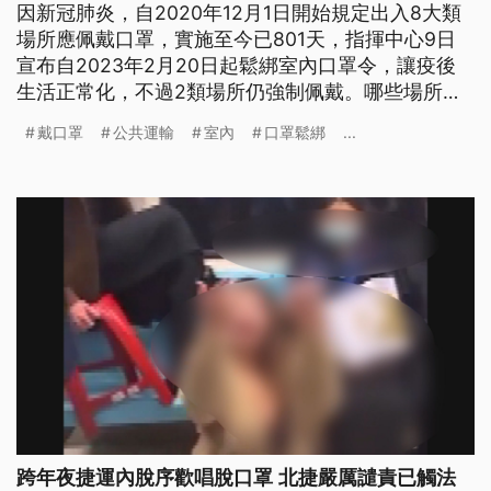
因新冠肺炎，自2020年12月1日開始規定出入8大類
場所應佩戴口罩，實施至今已801天，指揮中心9日
宣布自2023年2月20日起鬆綁室內口罩令，讓疫後
生活正常化，不過2類場所仍強制佩戴。哪些場所仍
須戴口罩？建議佩戴場合又有哪些？《公視新聞網》
戴口罩
公共運輸
室內
口罩鬆綁
...
帶您了解。
跨年夜捷運內脫序歡唱脫口罩 北捷嚴厲譴責已觸法